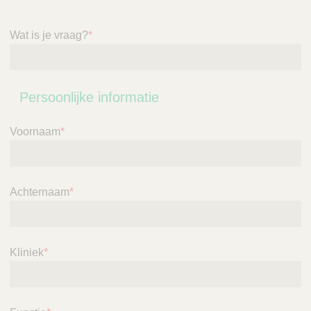
Q
C
u
a
i
Wat is je vraag?
*
r
c
e
k
F
Persoonlijke informatie
i
n
Voornaam
*
d
e
r
Achternaam
*
Kliniek
*