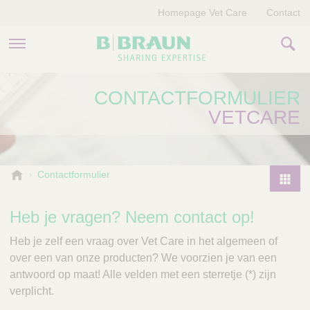
Homepage Vet Care
Contact
PRODUCTEN EN THERAPIEËN
CONTACTFORMULIER
VETCARE
OVER ONS
VERHALEN
B
Contactformulier
.
CONTACT
P
B
r
Heb je vragen? Neem contact op!
r
o
a
Heb je zelf een vraag over Vet Care in het algemeen of
d
u
over een van onze producten? We voorzien je van een
u
n
antwoord op maat! Alle velden met een sterretje (*) zijn
V
c
e
verplicht.
t
t