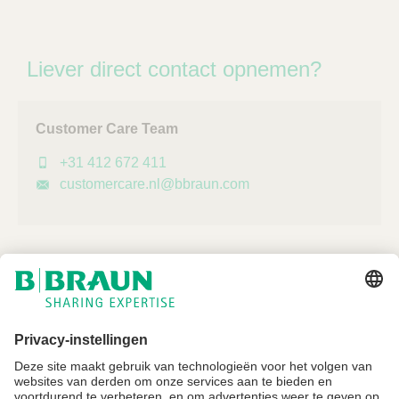
Liever direct contact opnemen?
Customer Care Team
+31 412 672 411
customercare.nl@bbraun.com
Niet alle producten zijn geregistreerd en goedgekeurd voor verkoop in alle
landen of regio's. De gebruiksindicaties kunnen ook per land en regio
verschillen. Neem contact op met uw landelijke vertegenwoordiger voor
productbeschikbaarheid en informatie. Productafbeeldingen zijn alleen ter
referentie.