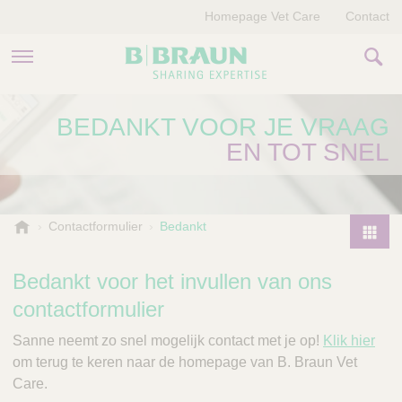
Homepage Vet Care
Contact
PRODUCTEN EN THERAPIEËN
BEDANKT VOOR JE VRAAG
EN TOT SNEL
OVER ONS
VERHALEN
B
Contactformulier
Bedankt
.
CONTACT
P
B
r
Bedankt voor het invullen van ons
r
o
a
contactformulier
d
u
u
n
Sanne neemt zo snel mogelijk contact met je op!
Klik hier
V
c
om terug te keren naar de homepage van B. Braun Vet
e
t
Care.
t