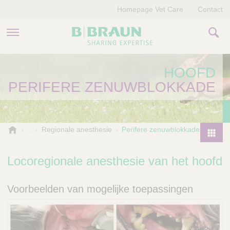
Homepage Vet Care
Contact
PRODUCTEN EN THERAPIEËN
HOOFD
PERIFERE ZENUWBLOKKADE
OVER ONS
VERHALEN
B
Regionale anesthesie
Perifere zenuwblokkade
.
CONTACT
P
B
r
Locoregionale anesthesie van het hoofd
r
o
a
d
u
Voorbeelden van mogelijke toepassingen
u
n
V
c
e
t
t