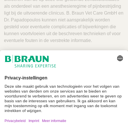
als onderdeel van een anesthesieregime of pijnbestrijding
ligt bij de uitvoerende clinicus. B. Braun Vet Care GmbH en
Dr. Papadopoulos kunnen niet aansprakelijk worden
gesteld voor eventuele complicaties of bijwerkingen die
kunnen voortvloeien uit de beschreven technieken of voor
eventuele fouten in de verstrekte informatie.
Niet alle producten zijn geregistreerd en goedgekeurd voor verkoop in alle
landen of regio's. De gebruiksindicaties kunnen ook per land en regio
verschillen. Neem contact op met uw landelijke vertegenwoordiger voor
productbeschikbaarheid en informatie. Productafbeeldingen zijn alleen ter
referentie.
Imprint