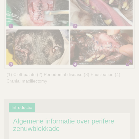
Q
C
u
a
i
r
c
e
k
F
i
n
d
e
(1) Cleft palate (2) Periodontal disease (3) Enucleation (4)
r
Cranial maxillectomy
Introductie
Algemene informatie over perifere
zenuwblokkade