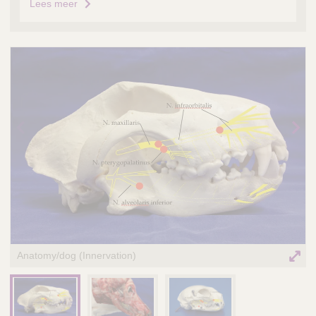
Lees meer
Prev
Nex
ious
t
ima
ima
ge
ge
Anatomy/dog (Innervation)