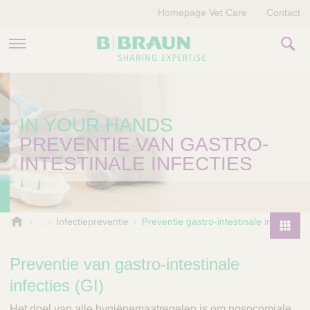
Homepage Vet Care
Contact
PRODUCTEN EN THERAPIEËN
IN YOUR HANDS
OVER ONS
PREVENTIE VAN GASTRO-
VERHALEN
INTESTINALE INFECTIES
CONTACT
B
Infectiepreventie
Preventie gastro-intestinale infecties
.
P
B
r
Preventie van gastro-intestinale
r
o
a
infecties (GI)
d
u
u
n
Het doel van alle hygiënemaatregelen is om nosocomiale