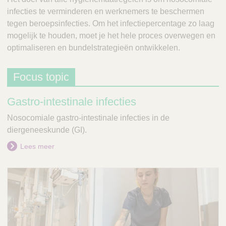
V
c
infecties te verminderen en werknemers te beschermen
e
t
tegen beroepsinfecties. Om het infectiepercentage zo laag
t
Q
mogelijk te houden, moet je het hele proces overwegen en
C
u
optimaliseren en bundelstrategieën ontwikkelen.
a
i
r
c
e
Focus topic
k
F
Gastro-intestinale infecties
i
Nosocomiale gastro-intestinale infecties in de
n
diergeneeskunde (GI).
d
e
Lees meer
r