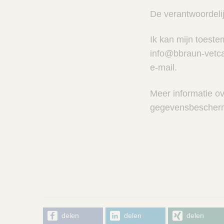
De verantwoordeli
Ik kan mijn toeste
info@bbraun-vetcar
e-mail.
Meer informatie o
gegevensbeschermi
delen
delen
delen