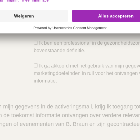
enaar in de gezondheidszorg betekent elk lid van de m
verpleegkundige beroepen of elke andere persoon die in
iviteiten een geneesmiddel kan voorschrijven, toedienen
iker.
Ik ben een professional in de gezondheidszo
bovenstaande definitie.
Ik ga akkoord met het gebruik van mijn gegev
marketingdoeleinden in ruil voor het ontvangen 
informatie.
 mijn gegevens in de activeringsmail, krijg ik toegang to
n de toekomst informatie ontvangen over verdere relevan
ingen of evenementen van B. Braun en zijn gecontractee