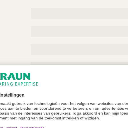
zation
*