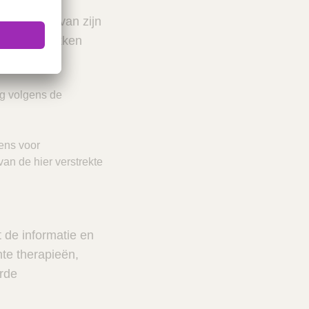
edische,
 het kader van zijn
 of verstrekken
rg volgens de
ens voor
van de hier verstrekte
t de informatie en
te therapieën,
rde