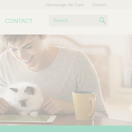
Homepage Vet Care
Contact
Z
CONTACT
o
S
e
e
k
e
a
n
r
c
h