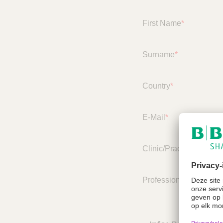
e
r
First Name
*
Surname
*
Country
*
E-Mail
*
Clinic/Practice/Organi
Profession
*