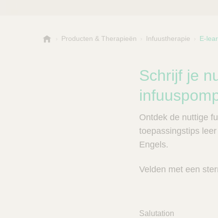
B
Producten & Therapieën
Infuustherapie
E-lear
Kies een categorie of su
P
.
r
B
o
r
Schrijf je 
a
d
u
infuuspom
u
n
c
V
t
Ontdek de nuttige fu
e
s
toepassingstips leer
t
n
C
Engels.
e
a
r
l
Velden met een sterre
e
z
o
e
k
Salutation