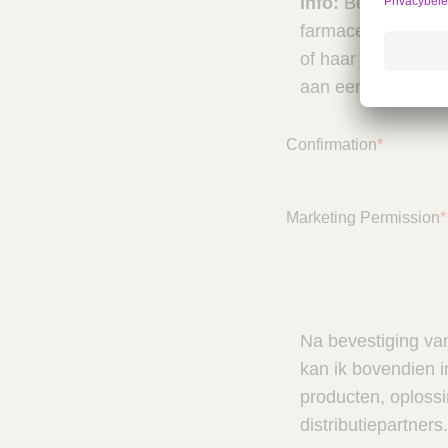
Info:
Beroepsbeoef
farmaceutische of 
of haar beroepsact
aan een eindgebru
Confirmation
*
Marketing Permission
*
Na bevestiging van
kan ik bovendien i
producten, oploss
distributiepartners.