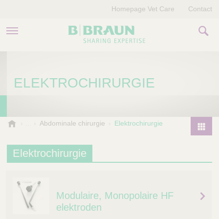
Homepage Vet Care
Contact
PRODUCTEN EN THERAPIEËN
ELEKTROCHIRURGIE
OVER ONS
VERHALEN
B
Abdominale chirurgie
Elektrochirurgie
.
CONTACT
P
B
r
Elektrochirurgie
r
o
a
d
u
u
n
Modulaire, Monopolaire HF
V
c
e
elektroden
t
t