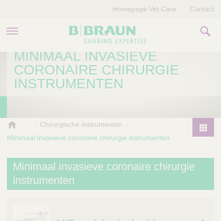
Homepage Vet Care
Contact
MINIMAAL INVASIEVE
PRODUCTEN EN THERAPIEËN
CORONAIRE CHIRURGIE
INSTRUMENTEN
OVER ONS
VERHALEN
B
Chirurgische instrumenten
.
CONTACT
Minimaal invasieve coronaire chirurgie instrumenten
P
B
r
r
o
Minimaal invasieve coronaire chirurgie
a
d
u
instrumenten
u
n
V
c
e
t
t