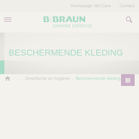
Homepage Vet Care
Contact
PRODUCTEN EN THERAPIEËN
BESCHERMENDE KLEDING
OVER ONS
VERHALEN
B
Desinfectie en hygiëne
Beschermende kleding
.
CONTACT
P
B
r
r
o
a
d
u
u
n
V
c
e
t
t