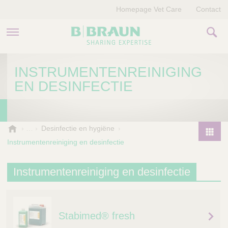
Homepage Vet Care
Contact
PRODUCTEN EN THERAPIEËN
INSTRUMENTENREINIGING
EN DESINFECTIE
OVER ONS
VERHALEN
B
Desinfectie en hygiëne
.
CONTACT
Instrumentenreiniging en desinfectie
P
B
r
r
o
Instrumentenreiniging en desinfectie
a
d
u
u
n
V
c
e
Stabimed® fresh
t
t