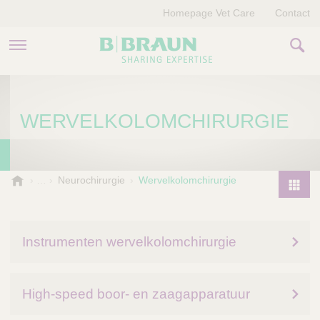
Homepage Vet Care
Contact
PRODUCTEN EN THERAPIEËN
WERVELKOLOMCHIRURGIE
OVER ONS
VERHALEN
B
Neurochirurgie
Wervelkolomchirurgie
.
CONTACT
P
B
r
r
o
a
Instrumenten wervelkolomchirurgie
d
u
u
n
V
c
High-speed boor- en zaagapparatuur
e
t
t