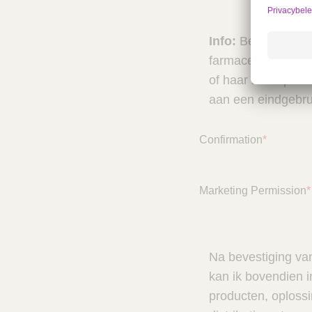
Info:
Beroepsbeoef
farmaceutische of 
of haar beroepsact
aan een eindgebru
Confirmation
*
Marketing Permission
*
Na bevestiging van
kan ik bovendien i
producten, oploss