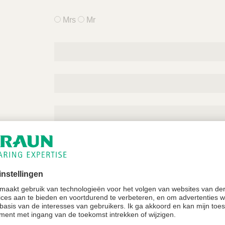
Mrs
Mr
zation
*