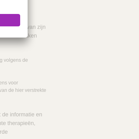
edische,
 het kader van zijn
 of verstrekken
rg volgens de
ens voor
van de hier verstrekte
t de informatie en
te therapieën,
rde