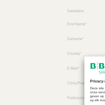
e
r
Salutation
First Name
*
Surname
*
Country
*
E-Mail
*
Clinic/Practice/Organi
Profession
*