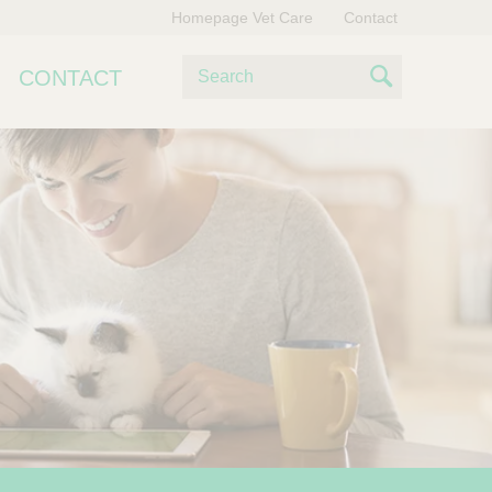
Homepage Vet Care
Contact
Z
CONTACT
o
S
e
e
k
e
a
n
r
c
h