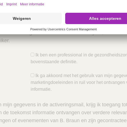
enaar in de gezondheidszorg betekent elk lid van de m
verpleegkundige beroepen of elke andere persoon die in
iviteiten een geneesmiddel kan voorschrijven, toedienen
iker.
Ik ben een professional in de gezondheidszo
bovenstaande definitie.
Ik ga akkoord met het gebruik van mijn gegev
marketingdoeleinden in ruil voor het ontvangen 
informatie.
 mijn gegevens in de activeringsmail, krijg ik toegang to
n de toekomst informatie ontvangen over verdere relevan
ingen of evenementen van B. Braun en zijn gecontractee