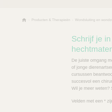
B
Producten & Therapieën
Wondsluiting en wondz
Kies een categorie of su
P
.
r
B
o
r
Schrijf je i
a
d
u
hechtmater
u
n
c
V
t
De juiste omgang me
e
s
of jonge dierenarts
t
n
C
cursussen beantwoor
e
a
succesvol een chiru
r
l
Wil je meer weten? S
e
z
o
Velden met een * zij
e
k