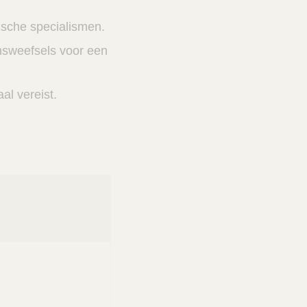
ische specialismen.
msweefsels voor een
al vereist.