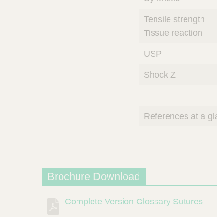
Tensile strength
Tissue reaction
USP
Shock Z
References at a g
Brochure Download
Complete Version Glossary Sutures
Beschrijving
Document
Link