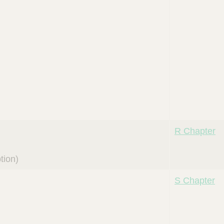
R Chapter
tion)
S Chapter