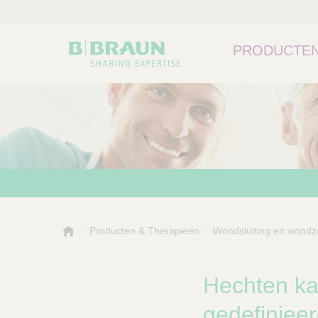
PRODUCTEN
B
Producten & Therapieën
Wondsluiting en wondz
Kies een categorie of su
P
.
r
B
o
r
Hechten ka
a
d
u
gedefinieer
u