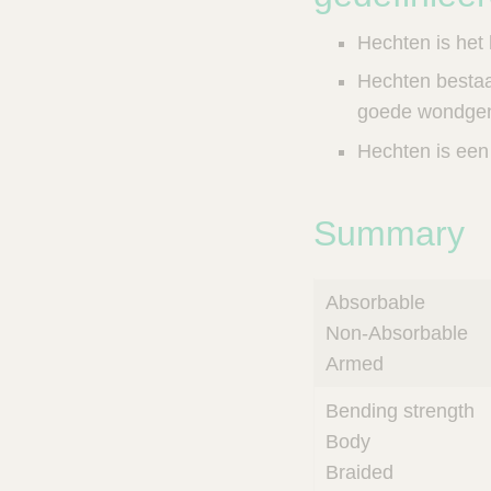
n
c
V
t
Hechten is het 
e
s
t
Hechten bestaa
n
C
goede wondgen
e
a
r
l
Hechten is een 
e
z
o
e
Summary
k
e
r
Absorbable
Non-Absorbable
Armed
Bending strength
Body
Braided