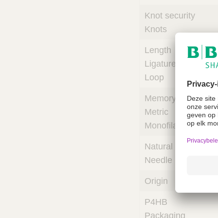
Knot security
Knots
Length
Ligature
Loop
Memory
Metric
Monofilament
Natural
Needle
Origin
P4HB
Packaging