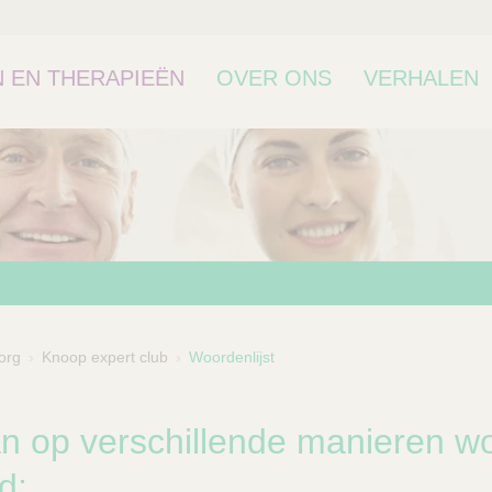
 EN THERAPIEËN
OVER ONS
VERHALEN
org
Knoop expert club
Woordenlijst
bcategorie
n op verschillende manieren w
d: