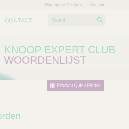
Homepage Vet Care
Contact
Z
CONTACT
o
S
e
e
k
e
KNOOP EXPERT CLUB
a
n
WOORDENLIJST
r
c
h
Product Quick Finder
orden