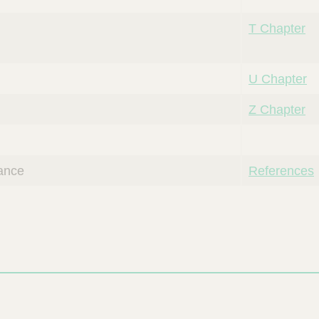
T Chapter
U Chapter
Z Chapter
lance
References