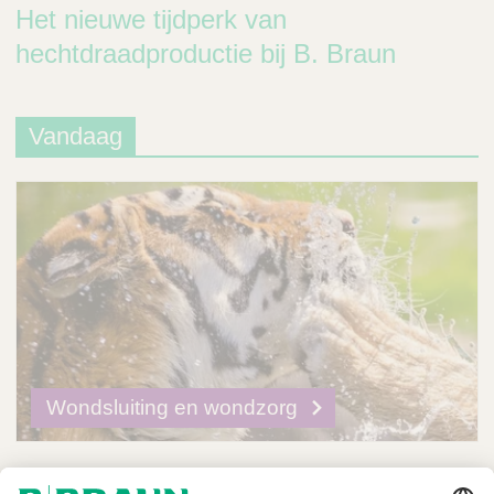
Het nieuwe tijdperk van
hechtdraadproductie bij B. Braun
Vandaag
Wondsluiting en wondzorg