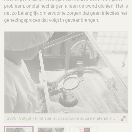
Q
C
probleem, omdat hechtingen alleen de wond dichten. Het is
u
a
net zo belangrijk om ervoor te zorgen dat geen infecties het
i
r
genezingsproces dat volgt in gevaar brengen.
c
e
k
F
i
n
d
e
r
Prev
Nex
ious
t
ima
ima
ge
ge
1908: Catgut - First sterile, absorbable suture material industrially manufactured from sheep intestine according to Dr. Franz Kuhn’s method.