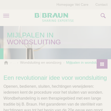
Homepage Vet Care
Contact
PRODUCTEN EN THERAPIEËN
MIJLPALEN IN
WONDSLUITING
OVER ONS
VERHALEN
B
Wondsluiting en wondzorg
Mijlpalen in wondsluiting
.
CONTACT
P
B
r
Een revolutionair idee voor wondsluiting
r
o
a
Openen, bedienen, sluiten, hechtingen verwijderen:
d
u
iedereen kent de procedure voor het sluiten van wonden.
u
n
Wondbehandeling is een therapiegebied met een lange
V
c
e
traditie bij B. Braun. Het garanderen van de steriliteit van
t
t
hechtingen was tot het begin van de 20e eeuw een groot