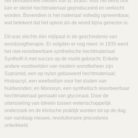
het sensationele nieuws van B. Braun: voor het eerst ooit
kan er steriel hechtmateriaal geproduceerd en verkocht
worden. Bovendien is het materiaal volledig opneembaar,
wat betekent dat het oplost als de wond bijna genezen is.
Dit was slechts één mijlpaal in de geschiedenis van
wondzorgtherapie. Er volgden er nog meer: in 1935 werd
het niet-resorbeerbare synthetische hechtmateriaal
Synthofil A met succes op de markt gebracht. Enkele
andere voorbeelden van modern wondbeheer zijn
Supramid, een op nylon gebaseerd hechtmateriaal;
Histoacryl, een weefsellijm voor het sluiten van
huidwonden; en Monosyn, een synthetisch resorbeerbaar
hechtmateriaal gemaakt van glyconaat. Door de
uitwisseling van ideeën tussen wetenschappelijk
onderzoek en de klinische praktijk worden tot op de dag
van vandaag nieuwe, revolutionaire procedures
ontwikkeld.