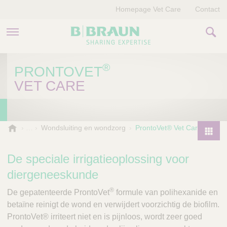
Homepage Vet Care
Contact
PRODUCTEN EN THERAPIEËN
®
PRONTOVET
VET CARE
OVER ONS
VERHALEN
B
Wondsluiting en wondzorg
ProntoVet® Vet Care
.
CONTACT
P
B
r
De speciale irrigatieoplossing voor
r
o
a
diergeneeskunde
d
u
®
u
n
De gepatenteerde ProntoVet
formule van polihexanide en
V
c
betaïne reinigt de wond en verwijdert voorzichtig de biofilm.
e
t
ProntoVet® irriteert niet en is pijnloos, wordt zeer goed
t