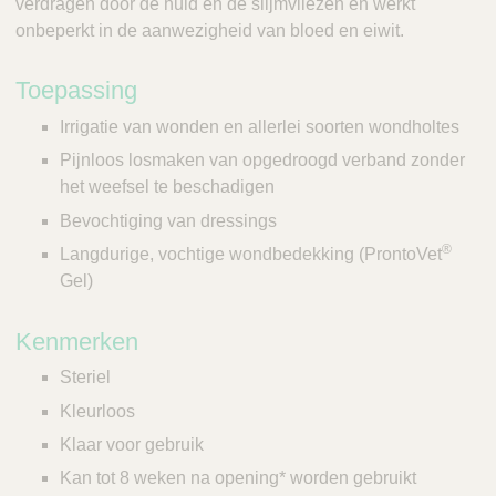
Q
verdragen door de huid en de slijmvliezen en werkt
C
u
onbeperkt in de aanwezigheid van bloed en eiwit.
a
i
r
c
e
Toepassing
k
Irrigatie van wonden en allerlei soorten wondholtes
F
Pijnloos losmaken van opgedroogd verband zonder
i
het weefsel te beschadigen
n
d
Bevochtiging van dressings
e
®
Langdurige, vochtige wondbedekking (ProntoVet
r
Gel)
Kenmerken
Steriel
Kleurloos
Klaar voor gebruik
Kan tot 8 weken na opening* worden gebruikt