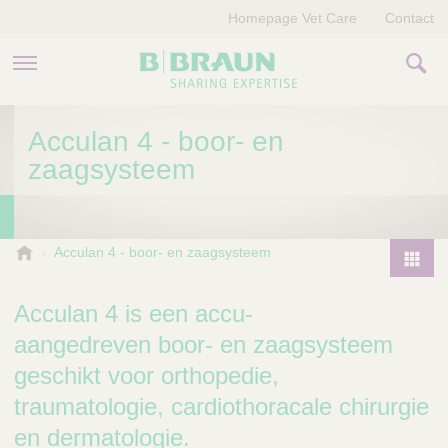
Homepage Vet Care
Contact
PRODUCTEN EN THERAPIEËN
Acculan 4 - boor- en
zaagsysteem
OVER ONS
VERHALEN
B
Acculan 4 - boor- en zaagsysteem
.
CONTACT
P
B
r
Acculan 4 is een accu-
r
o
a
aangedreven boor- en zaagsysteem
d
u
geschikt voor orthopedie,
u
n
V
c
traumatologie, cardiothoracale chirurgie
e
t
en dermatologie.
t