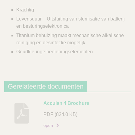
Krachtig
Levensduur – Uitsluiting van sterilisatie van batterij
en besturingselektronica
Titanium behuizing maakt mechanische alkalische
reiniging en desinfectie mogelijk
Goudkleurige bedieningselementen
Gerelateerde documenten
B
Acculan 4 Brochure
e
PDF
(824.0 KB)
s
c
open
h