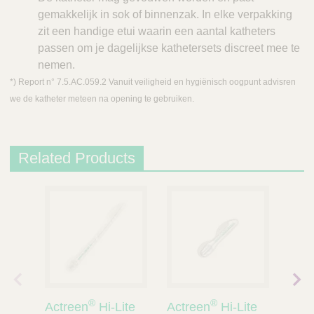
gemakkelijk in sok of binnenzak. In elke verpakking
zit een handige etui waarin een aantal katheters
passen om je dagelijkse kathetersets discreet mee te
nemen.
*) Report n° 7.5.AC.059.2 Vanuit veiligheid en hygiënisch oogpunt advisren
we de katheter meteen na opening te gebruiken.
Related Products
vori
volg
®
®
Actreen
Hi-Lite
Actreen
Hi-Lite
Actr
ge
ende