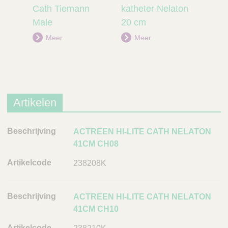
prod
prod
Cath Tiemann
katheter Nelaton
Set 
uct
uct
Male
20 cm
M
Meer
Meer
Artikelen
B
ACTREEN HI-LITE CATH NELATON
e
41CM CH08
s
238208K
c
h
r
ACTREEN HI-LITE CATH NELATON
i
41CM CH10
j