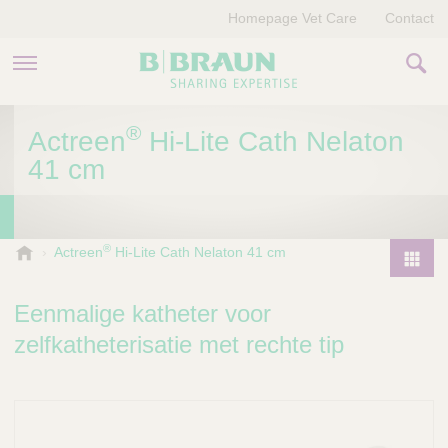
Homepage Vet Care
Contact
PRODUCTEN EN THERAPIEËN
®
Actreen
Hi-Lite Cath Nelaton
41 cm
OVER ONS
VERHALEN
®
B
Actreen
Hi-Lite Cath Nelaton 41 cm
.
CONTACT
P
B
r
Eenmalige katheter voor
r
o
a
zelfkatheterisatie met rechte tip
d
u
u
n
V
c
e
t
t