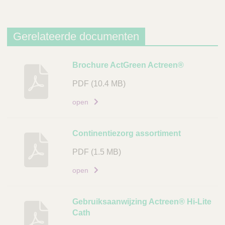
k
Gerelateerde documenten
B
Brochure ActGreen Actreen®
e
PDF
(10.4 MB)
s
c
open
h
r
Continentiezorg assortiment
i
j
PDF
(1.5 MB)
v
open
i
n
g
Gebruiksaanwijzing Actreen® Hi-Lite
Cath
D