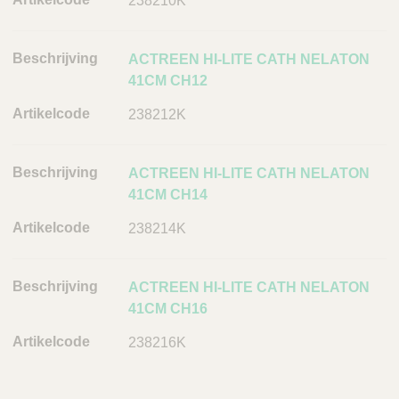
238210K
v
i
n
ACTREEN HI-LITE CATH NELATON
g
41CM CH12
A
238212K
r
t
i
ACTREEN HI-LITE CATH NELATON
k
41CM CH14
e
l
238214K
c
o
ACTREEN HI-LITE CATH NELATON
d
41CM CH16
e
238216K
L
i
n