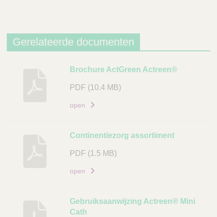
d
e
L
Gerelateerde documenten
i
n
B
Brochure ActGreen Actreen®
k
e
PDF
(10.4 MB)
s
c
open
h
r
Continentiezorg assortiment
i
j
PDF
(1.5 MB)
v
open
i
n
g
Gebruiksaanwijzing Actreen® Mini
Cath
D