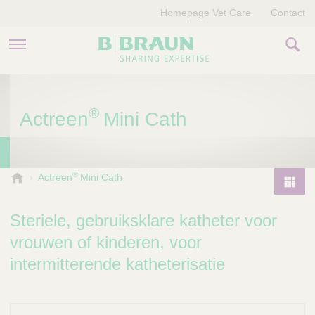
Homepage Vet Care
Contact
PRODUCTEN EN THERAPIEËN
®
Actreen
Mini Cath
OVER ONS
VERHALEN
®
B
Actreen
Mini Cath
.
CONTACT
P
B
r
Steriele, gebruiksklare katheter voor
r
o
a
vrouwen of kinderen, voor
d
u
intermitterende katheterisatie
u
n
V
c
e
t
t