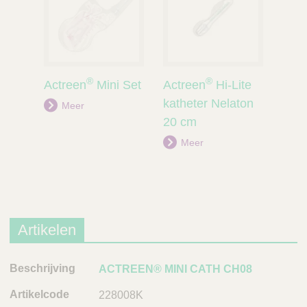
®
®
Actreen
Mini Set
Actreen
Hi-Lite
katheter Nelaton
Meer
20 cm
Meer
Artikelen
B
ACTREEN® MINI CATH CH08
e
228008K
s