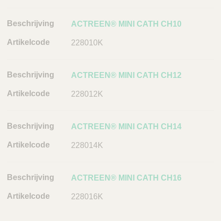
c
h
ACTREEN® MINI CATH CH10
r
228010K
i
j
v
ACTREEN® MINI CATH CH12
i
n
228012K
g
A
ACTREEN® MINI CATH CH14
r
t
228014K
i
k
ACTREEN® MINI CATH CH16
e
l
228016K
c
o