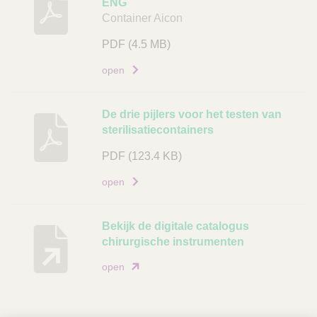
ENG
e
Container Aicon
s
c
PDF
(4.5 MB)
h
open
r
i
j
De drie pijlers voor het testen van
v
sterilisatiecontainers
i
PDF
(123.4 KB)
n
g
open
D
o
Bekijk de digitale catalogus
c
chirurgische instrumenten
u
open
m
e
n