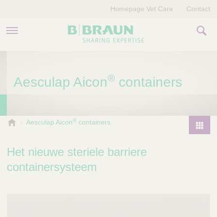
Homepage Vet Care
Contact
PRODUCTEN EN THERAPIEËN
®
Aesculap Aicon
containers
OVER ONS
VERHALEN
®
B
Aesculap Aicon
containers
.
CONTACT
P
B
r
Het nieuwe steriele barriere
r
o
a
containersysteem
d
u
u
n
V
c
e
t
t