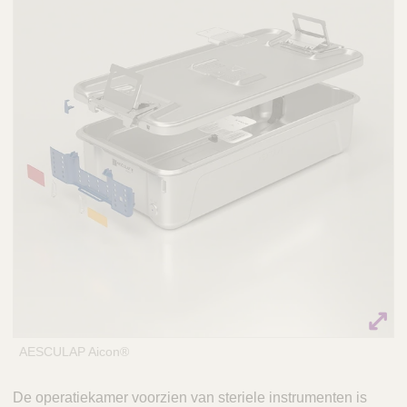
Q
C
u
a
i
r
c
e
k
F
i
n
d
e
r
AESCULAP Aicon®
De operatiekamer voorzien van steriele instrumenten is