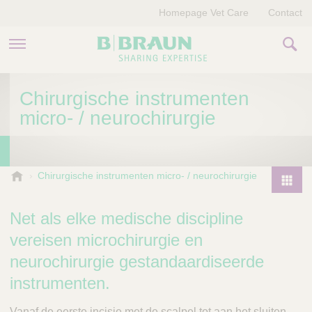
Homepage Vet Care
Contact
PRODUCTEN EN THERAPIEËN
Chirurgische instrumenten
micro- / neurochirurgie
OVER ONS
VERHALEN
B
Chirurgische instrumenten micro- / neurochirurgie
.
CONTACT
P
B
r
Net als elke medische discipline
r
o
a
vereisen microchirurgie en
d
u
neurochirurgie gestandaardiseerde
u
n
V
c
instrumenten.
e
t
t
Vanaf de eerste incisie met de scalpel tot aan het sluiten