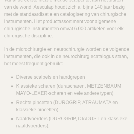
Q
C
van de wond. Aesculap houdt zich al bijna 140 jaar bezig
u
a
met de standaardisatie en catalogisering van chirurgische
i
r
instrumenten. Het productassortiment voor algemene
c
e
chirurgische instrumenten omvat 6.000 artikelen voor elk
k
chirurgische discipline.
F
i
In de microchirurgie en neurochirurgie worden de volgende
n
instrumenten, die ook in de neurochirurgiecatalogus staan,
d
het meest frequent gebruikt:
e
r
Diverse scalpels en handgrepen
Klassieke scharen (durascharen, METZENBAUM
MAYO-LEXER-scharen en vele andere typen)
Rechte pincetten (DUROGRIP, ATRAUMATA en
klassieke pincetten)
Naaldvoerders (DUROGRIP, DIADUST en klassieke
naaldvoerders).