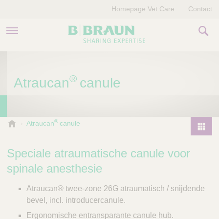
Homepage Vet Care
Contact
PRODUCTEN EN THERAPIEËN
®
Atraucan
canule
OVER ONS
VERHALEN
®
B
Atraucan
canule
.
CONTACT
P
B
r
Speciale atraumatische canule voor
r
o
a
spinale anesthesie
d
u
u
n
Atraucan® twee-zone 26G atraumatisch / snijdende
V
c
bevel, incl. introducercanule.
e
t
Ergonomische entransparante canule hub.
t