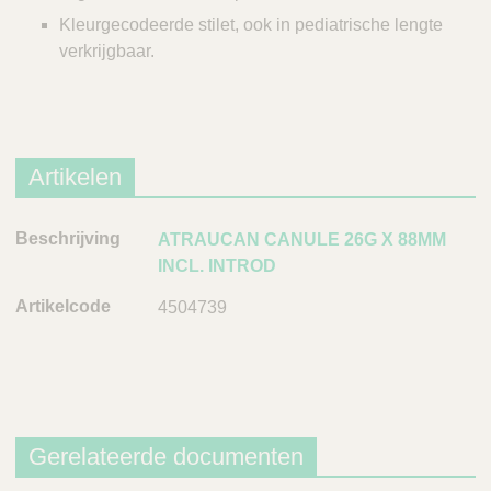
Q
C
Kleurgecodeerde stilet, ook in pediatrische lengte
u
a
verkrijgbaar.
i
r
c
e
k
F
i
Artikelen
n
d
e
B
ATRAUCAN CANULE 26G X 88MM
r
e
INCL. INTROD
s
4504739
c
h
r
i
j
v
Gerelateerde documenten
i