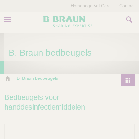
Homepage Vet Care
Contact
PRODUCTEN EN THERAPIEËN
B. Braun bedbeugels
OVER ONS
VERHALEN
B
B. Braun bedbeugels
.
CONTACT
P
B
r
Bedbeugels voor
r
o
a
handdesinfectiemiddelen
d
u
u
n
V
c
e
t
t