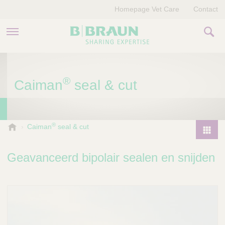
Homepage Vet Care
Contact
PRODUCTEN EN THERAPIEËN
®
Caiman
seal & cut
OVER ONS
VERHALEN
®
B
Caiman
seal & cut
.
CONTACT
P
B
r
Geavanceerd bipolair sealen en snijden
r
o
a
d
u
u
n
V
c
e
t
t