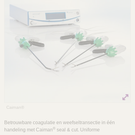
Q
C
u
a
i
r
c
e
k
F
i
n
d
e
r
Caiman®
Betrouwbare coagulatie en weefseltransectie in één
®
handeling met Caiman
seal & cut. Uniforme