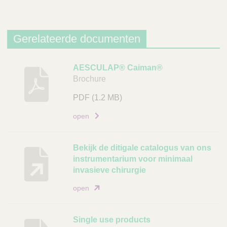
Gerelateerde documenten
B
AESCULAP® Caiman®
Brochure
e
s
PDF
(1.2 MB)
c
h
open
r
i
Bekijk de ditigale catalogus van ons
j
instrumentarium voor minimaal
v
invasieve chirurgie
i
open
n
g
Single use products
D