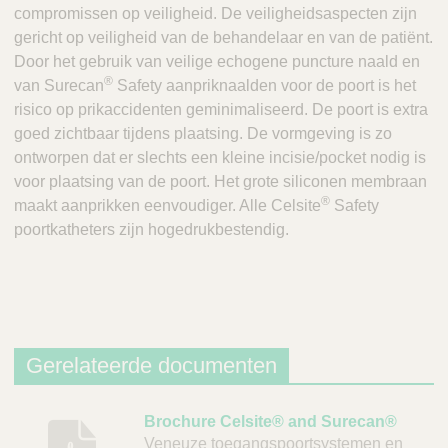
compromissen op veiligheid. De veiligheidsaspecten zijn
gericht op veiligheid van de behandelaar en van de patiënt.
Door het gebruik van veilige echogene puncture naald en
®
van Surecan
Safety aanpriknaalden voor de poort is het
risico op prikaccidenten geminimaliseerd. De poort is extra
goed zichtbaar tijdens plaatsing. De vormgeving is zo
ontworpen dat er slechts een kleine incisie/pocket nodig is
voor plaatsing van de poort. Het grote siliconen membraan
®
maakt aanprikken eenvoudiger. Alle Celsite
Safety
poortkatheters zijn hogedrukbestendig.
Gerelateerde documenten
B
Brochure Celsite® and Surecan®
Veneuze toegangspoortsystemen en
e