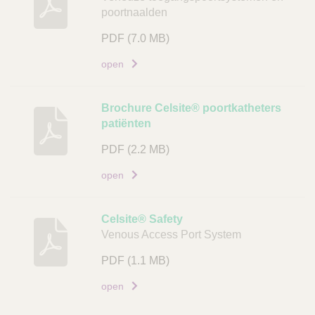
poortnaalden
s
c
PDF
(7.0 MB)
h
open
r
i
j
Brochure Celsite® poortkatheters
v
patiënten
i
PDF
(2.2 MB)
n
g
open
D
o
Celsite® Safety
c
Venous Access Port System
u
PDF
(1.1 MB)
m
e
open
n
t