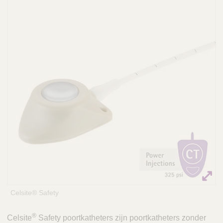
Q
C
u
a
i
r
c
e
k
F
i
n
d
e
r
Celsite® Safety
®
Celsite
Safety poortkatheters zijn poortkatheters zonder