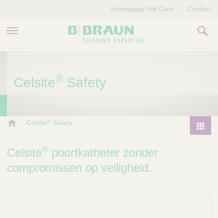
Homepage Vet Care
Contact
PRODUCTEN EN THERAPIEËN
®
Celsite
Safety
OVER ONS
VERHALEN
®
B
Celsite
Safety
.
CONTACT
P
B
r
®
Celsite
poortkatheter zonder
r
o
a
compromissen op veiligheid.
d
u
u
n
V
c
e
t
t