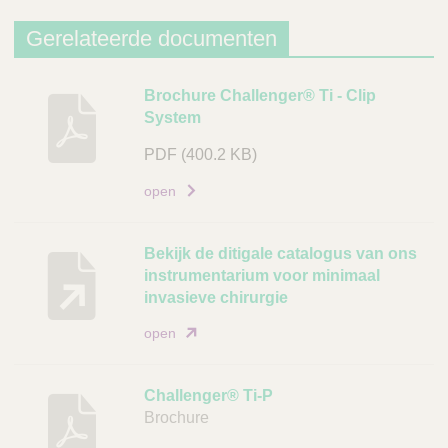
Gerelateerde documenten
B
Brochure Challenger® Ti - Clip
System
e
s
PDF
(400.2 KB)
c
h
open
r
i
Bekijk de ditigale catalogus van ons
j
instrumentarium voor minimaal
v
invasieve chirurgie
i
open
n
g
Challenger® Ti-P
D
Brochure
o
c