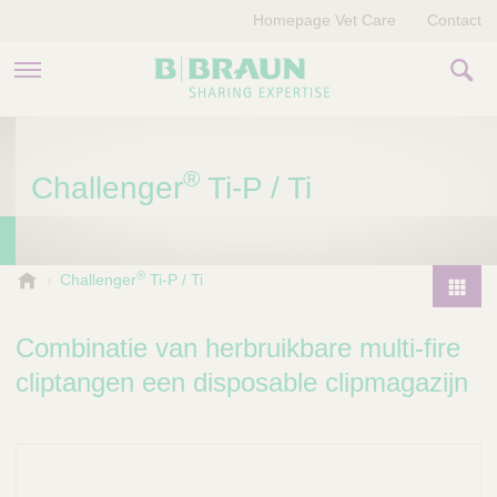
Homepage Vet Care
Contact
PRODUCTEN EN THERAPIEËN
®
Challenger
Ti-P / Ti
OVER ONS
VERHALEN
®
B
Challenger
Ti-P / Ti
.
CONTACT
P
B
r
Combinatie van herbruikbare multi-fire
r
o
a
cliptangen een disposable clipmagazijn
d
u
u
n
V
c
e
t
t