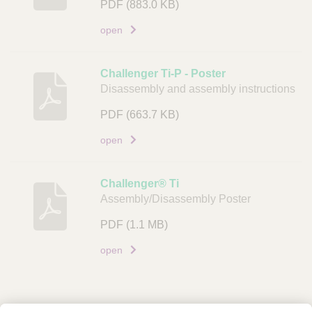
PDF
(883.0 KB)
u
open
m
e
n
Challenger Ti-P - Poster
t
Disassembly and assembly instructions
L
PDF
(663.7 KB)
i
open
n
k
Challenger® Ti
Assembly/Disassembly Poster
PDF
(1.1 MB)
open