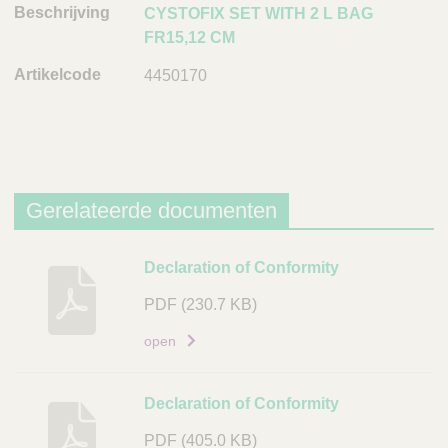
CYSTOFIX SET WITH 2 L BAG
g
FR15,12 CM
A
4450170
r
t
i
k
e
l
Gerelateerde documenten
c
o
B
Declaration of Conformity
d
e
e
PDF
(230.7 KB)
s
L
c
open
i
h
n
r
Declaration of Conformity
k
i
j
PDF
(405.0 KB)