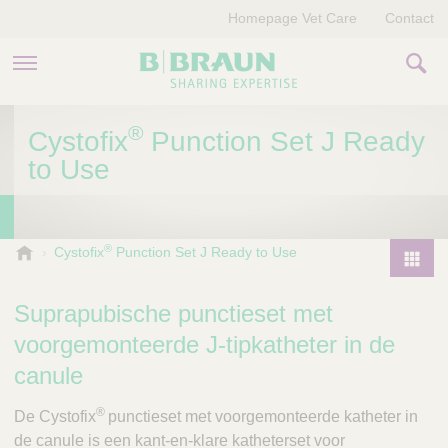
Homepage Vet Care
Contact
PRODUCTEN EN THERAPIEËN
®
Cystofix
Punction Set J Ready
to Use
OVER ONS
VERHALEN
®
B
Cystofix
Punction Set J Ready to Use
.
CONTACT
P
B
r
Suprapubische punctieset met
r
o
a
voorgemonteerde J-tipkatheter in de
d
u
canule
u
n
V
c
®
De Cystofix
punctieset met voorgemonteerde katheter in
e
t
de canule is een kant-en-klare katheterset voor
t