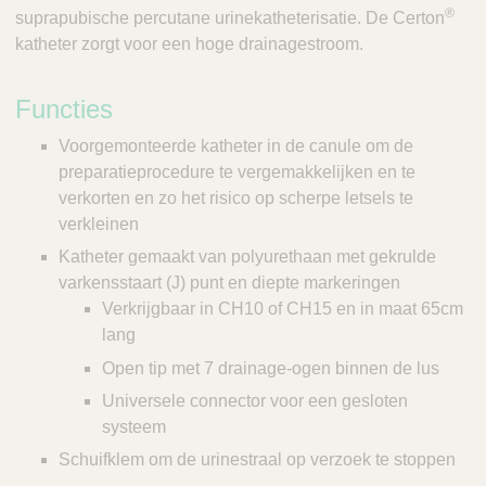
Q
®
C
suprapubische percutane urinekatheterisatie. De Certon
u
a
katheter zorgt voor een hoge drainagestroom.
i
r
c
e
Functies
k
F
Voorgemonteerde katheter in de canule om de
i
preparatieprocedure te vergemakkelijken en te
n
verkorten en zo het risico op scherpe letsels te
d
verkleinen
e
Katheter gemaakt van polyurethaan met gekrulde
r
varkensstaart (J) punt en diepte markeringen
Verkrijgbaar in CH10 of CH15 en in maat 65cm
lang
Open tip met 7 drainage-ogen binnen de lus
Universele connector voor een gesloten
systeem
Schuifklem om de urinestraal op verzoek te stoppen