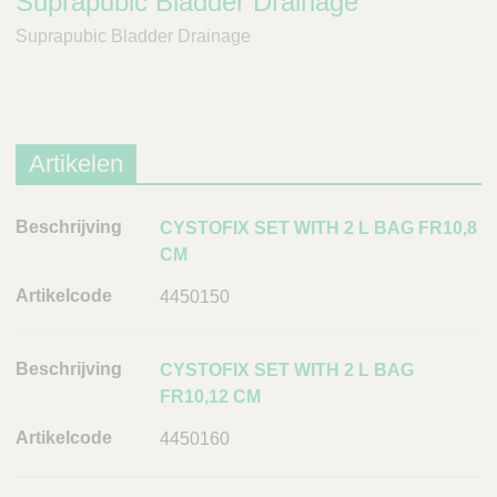
Suprapubic Bladder Drainage
Suprapubic Bladder Drainage
Artikelen
B
CYSTOFIX SET WITH 2 L BAG FR10,8
e
CM
s
4450150
c
h
r
CYSTOFIX SET WITH 2 L BAG
i
FR10,12 CM
j
4450160
v
i
n