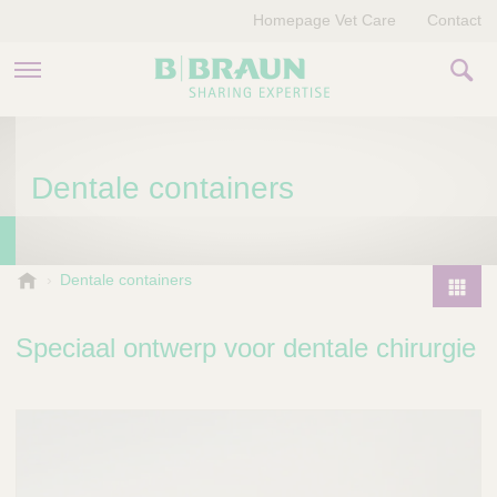
Homepage Vet Care
Contact
PRODUCTEN EN THERAPIEËN
Dentale containers
OVER ONS
VERHALEN
B
Dentale containers
.
CONTACT
P
B
r
Speciaal ontwerp voor dentale chirurgie
r
o
a
d
u
u
n
V
c
e
t
t