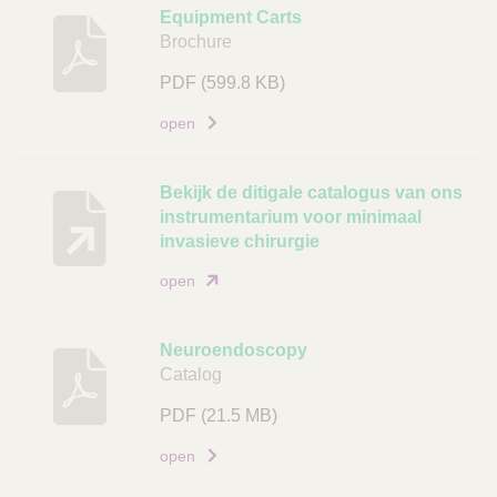
i
B
Equipment Carts
n
Brochure
e
g
s
PDF
(599.8 KB)
A
c
r
h
open
t
r
i
i
Bekijk de ditigale catalogus van ons
k
j
instrumentarium voor minimaal
e
v
invasieve chirurgie
l
i
open
c
n
o
g
d
Neuroendoscopy
D
e
Catalog
o
L
c
PDF
(21.5 MB)
i
u
open
n
m
k
e