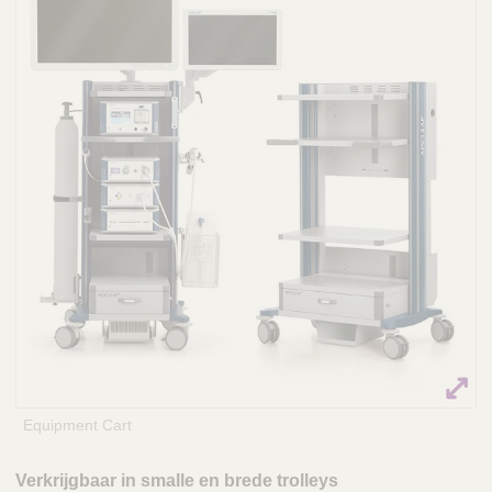
Q
C
u
a
i
r
c
e
k
F
i
n
d
e
r
Equipment Cart
Verkrijgbaar in smalle en brede trolleys