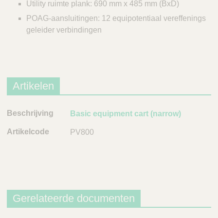
Utility ruimte plank: 690 mm x 485 mm (BxD)
POAG-aansluitingen: 12 equipotentiaal vereffenings
geleider verbindingen
Artikelen
B
Basic equipment cart (narrow)
e
PV800
s
c
h
r
i
j
Gerelateerde documenten
v