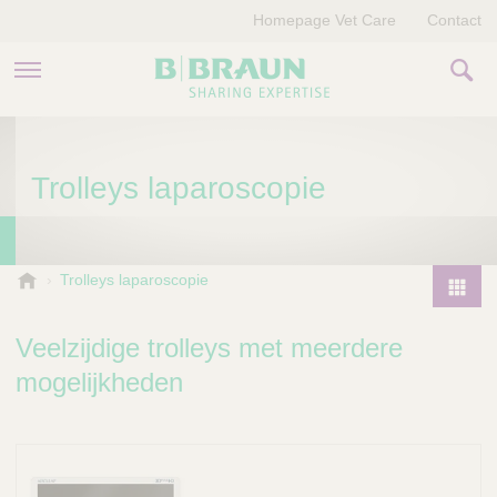
Homepage Vet Care
Contact
PRODUCTEN EN THERAPIEËN
Trolleys laparoscopie
OVER ONS
VERHALEN
B
Trolleys laparoscopie
.
CONTACT
P
B
r
Veelzijdige trolleys met meerdere
r
o
a
mogelijkheden
d
u
u
n
V
c
e
t
t