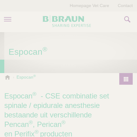
Homepage Vet Care
Contact
PRODUCTEN EN THERAPIEËN
®
Espocan
OVER ONS
VERHALEN
®
B
Espocan
.
CONTACT
P
B
r
®
Espocan
- CSE combinatie set
r
o
a
spinale / epidurale anesthesie
d
u
bestaande uit verschillende
u
n
®
®
V
c
Pencan
, Perican
e
t
®
en Perifix
producten
t