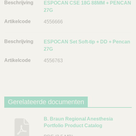
r
ESPOCAN CSE 18G 88MM + PENCAN
i
27G
j
4556666
v
i
n
ESPOCAN Set Soft-tip + DD + Pencan
g
27G
A
4556763
r
t
i
k
e
l
Gerelateerde documenten
c
o
B
B. Braun Regional Anesthesia
d
Portfolio Product Catalog
e
e
s