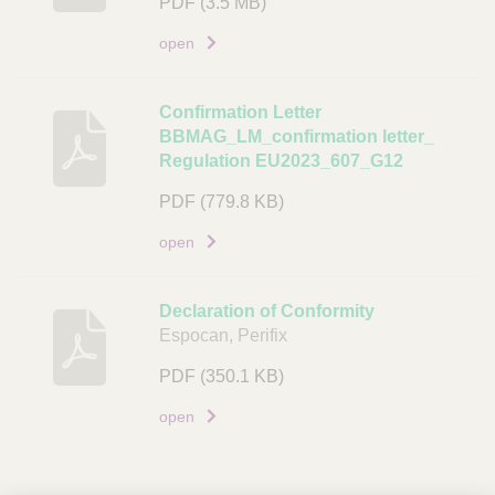
PDF
(3.5 MB)
L
c
i
h
open
n
r
k
i
Confirmation Letter
j
BBMAG_LM_confirmation letter_
v
Regulation EU2023_607_G12
i
PDF
(779.8 KB)
n
g
open
D
o
Declaration of Conformity
c
Espocan, Perifix
u
PDF
(350.1 KB)
m
e
open
n
t