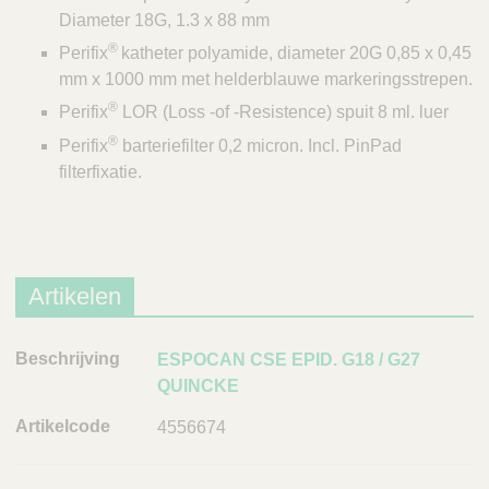
Diameter 18G, 1.3 x 88 mm
®
Perifix
katheter polyamide, diameter 20G 0,85 x 0,45
mm x 1000 mm met helderblauwe markeringsstrepen.
®
Perifix
LOR (Loss -of -Resistence) spuit 8 ml. luer
®
Perifix
barteriefilter 0,2 micron. Incl. PinPad
filterfixatie.
Artikelen
B
ESPOCAN CSE EPID. G18 / G27
e
QUINCKE
s
4556674
c
h