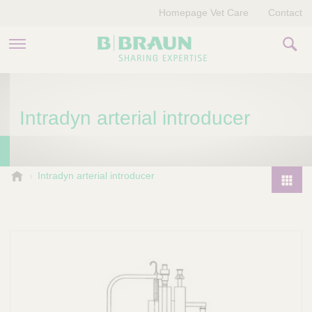
Homepage Vet Care
Contact
PRODUCTEN EN THERAPIEËN
Intradyn arterial introducer
OVER ONS
VERHALEN
B
Intradyn arterial introducer
.
CONTACT
P
B
r
r
o
a
d
u
u
n
V
c
e
t
t