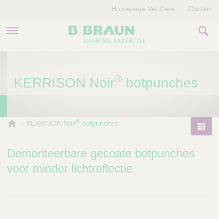
Homepage Vet Care
Contact
PRODUCTEN EN THERAPIEËN
®
KERRISON Noir
botpunches
OVER ONS
VERHALEN
®
B
KERRISON Noir
botpunches
.
CONTACT
P
B
r
Demonteerbare gecoate botpunches
r
o
a
voor minder lichtreflectie
d
u
u
n
V
c
e
t
t