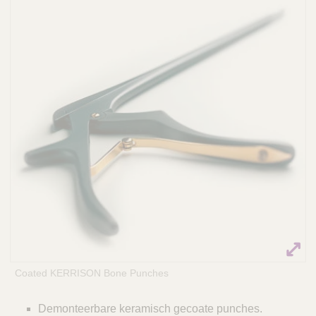
Q
C
u
a
i
r
c
e
k
F
i
n
d
e
r
Coated KERRISON Bone Punches
Demonteerbare keramisch gecoate punches.