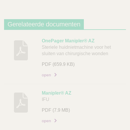
Gerelateerde documenten
B
OnePager Manipler® AZ
Steriele huidnietmachine voor het
e
sluiten van chirurgische wonden
s
c
PDF
(659.9 KB)
h
open
r
i
j
Manipler® AZ
v
IFU
i
PDF
(7.9 MB)
n
g
open
D