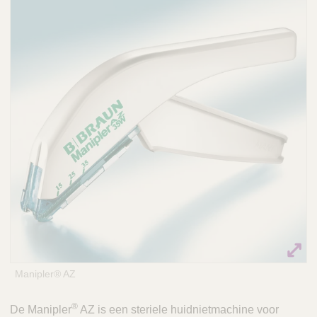
Q
C
u
a
i
r
c
e
k
F
i
n
d
e
r
Manipler® AZ
®
De Manipler
AZ is een steriele huidnietmachine voor