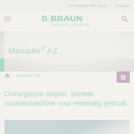
Homepage Vet Care
Contact
PRODUCTEN EN THERAPIEËN
®
Manipler
AZ
OVER ONS
VERHALEN
®
B
Manipler
AZ
.
CONTACT
P
B
r
Chirurgische stapler, steriele
r
o
a
huidnietmachine voor eenmalig gebruik
d
u
u
n
V
c
e
t
t