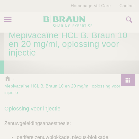
Homepage Vet Care
Contact
Mepivacaïne HCL B. Braun 10
PRODUCTEN EN THERAPIEËN
en 20 mg/ml, oplossing voor
injectie
OVER ONS
VERHALEN
B
.
CONTACT
Mepivacaïne HCL B. Braun 10 en 20 mg/ml, oplossing voor
P
B
injectie
r
r
o
a
Oplossing voor injectie
d
u
u
n
Zenuwgeleidingsanaesthesie:
V
c
e
t
t
perifere zenuwblokkade, plexus-blokkade,