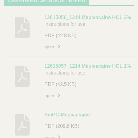
B
12615056_1214 Mepivacaine HCL 2%
Instructions for use
e
s
PDF
(42.8 KB)
c
h
open
r
i
12615057_1214 Mepivacaine HCL 1%
j
Instructions for use
v
i
PDF
(42.5 KB)
n
open
g
D
SmPC-Mepivacaine
o
c
PDF
(209.6 KB)
u
open