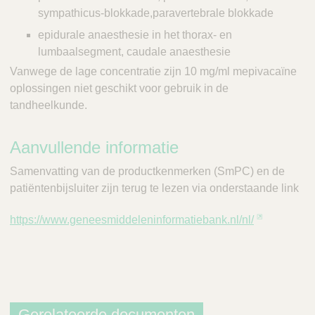
Q
C
sympathicus-blokkade,paravertebrale blokkade
u
a
i
epidurale anaesthesie in het thorax- en
r
c
lumbaalsegment, caudale anaesthesie
e
k
Vanwege de lage concentratie zijn 10 mg/ml mepivacaïne
F
oplossingen niet geschikt voor gebruik in de
i
tandheelkunde.
n
d
Aanvullende informatie
e
r
Samenvatting van de productkenmerken (SmPC) en de
patiëntenbijsluiter zijn terug te lezen via onderstaande link
https://www.geneesmiddeleninformatiebank.nl/nl/
Gerelateerde documenten