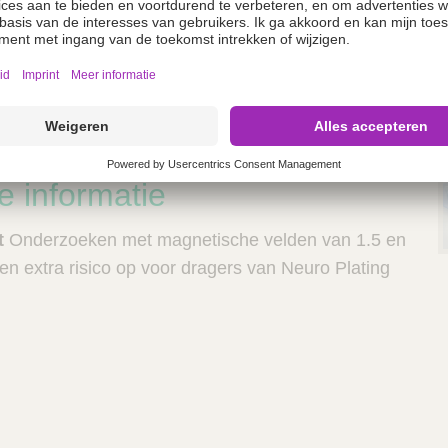
binding tussen schroevendraaierblad en schroef
eschikbaar voor snelle interventies
chroefmagazijnen leverbaar
l
e informatie
t
Onderzoeken met magnetische velden van 1.5 en
en extra risico op voor dragers van Neuro Plating
.