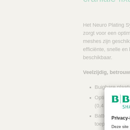
n
c
V
t
e
s
t
n
Het Neuro Plating Sy
C
e
a
zorgt voor een optim
r
l
meshes zijn geschik
e
z
efficiënte, snelle en
o
beschikbaar.
e
k
Veelzijdig, betrou
e
r
Buigbare plaat
Optimaal cosmet
(0,4 mm)
Batterij-aange
toepassing