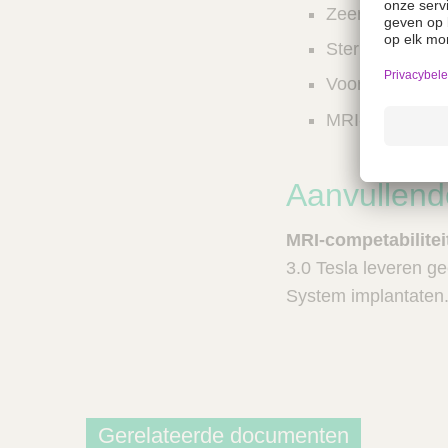
Zeer goede ver
Steriele kits b
Voorgevulde s
MRI-compatibe
Aanvullend
MRI-competabilitei
3.0 Tesla leveren ge
System implantaten
Gerelateerde documenten