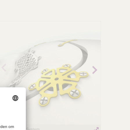
revio
Next
us
image
image
Neuro Plating System
Screw magazi