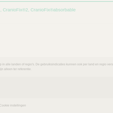
em, CranioFix®2, CranioFix®absorbable
p in alle landen of regio's. De gebruiksindicaties kunnen ook per land en regio ve
n alleen ter referentie.
Cookie instellingen