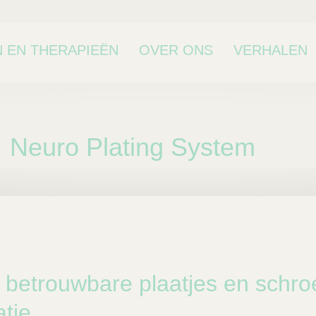
 EN THERAPIEËN
OVER ONS
VERHALEN
Neuro Plating System
bcategorie
, betrouwbare plaatjes en schr
atie