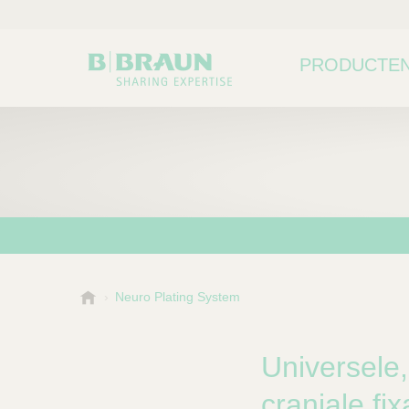
PRODUCTEN
B
Neuro Plating System
Kies een categorie of su
P
.
r
B
o
r
Universele
a
d
u
craniale fix
u