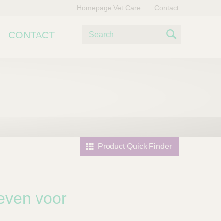
Homepage Vet Care
Contact
Z
CONTACT
o
S
e
e
k
e
a
n
r
c
h
Product Quick Finder
oeven voor