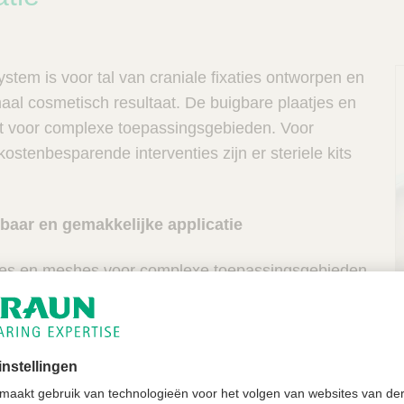
stem is voor tal van craniale fixaties ontworpen en
aal cosmetisch resultaat. De buigbare plaatjes en
t voor complexe toepassingsgebieden. Voor
 kostenbesparende interventies zijn er steriele kits
wbaar en gemakkelijke applicatie
P
jes en meshes voor complexe toepassingsgebieden
isch resultaat door platte schroeven en plaatjes
dreven schroevendraaier zorgt voor een snelle