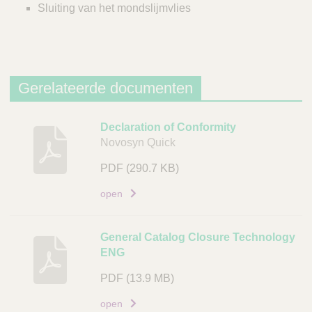
Sluiting van het mondslijmvlies
Gerelateerde documenten
B
Declaration of Conformity
Novosyn Quick
e
s
PDF
(290.7 KB)
c
h
open
r
i
General Catalog Closure Technology
j
ENG
v
i
PDF
(13.9 MB)
n
open
g