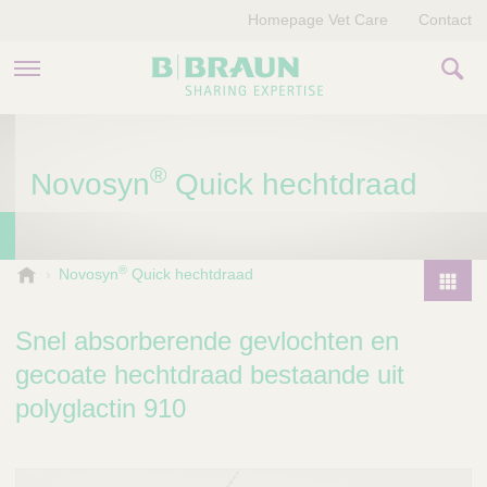
Homepage Vet Care
Contact
PRODUCTEN EN THERAPIEËN
®
Novosyn
Quick hechtdraad
OVER ONS
VERHALEN
®
B
Novosyn
Quick hechtdraad
.
CONTACT
P
B
r
Snel absorberende gevlochten en
r
o
a
gecoate hechtdraad bestaande uit
d
u
polyglactin 910
u
n
V
c
e
t
t