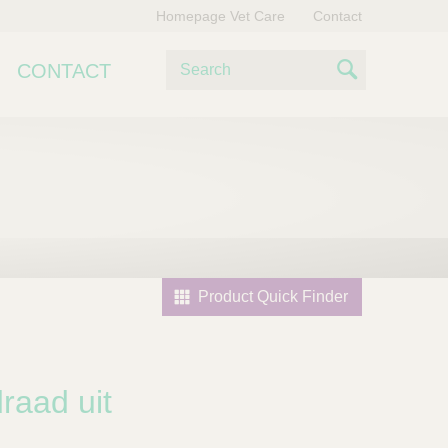
Homepage Vet Care
Contact
Z
CONTACT
o
S
e
e
k
e
a
n
r
c
h
Product Quick Finder
raad uit