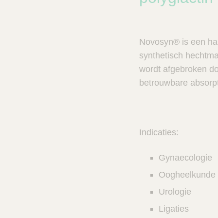
n
c
V
t
e
s
t
n
Novosyn® is een hal
C
e
a
synthetisch hechtma
r
l
wordt afgebroken do
e
z
betrouwbare absorpt
o
e
k
e
Indicaties:
r
Gynaecologie
Oogheelkunde
Urologie
Ligaties