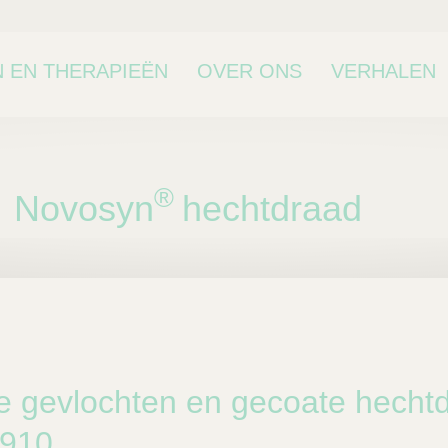
 EN THERAPIEËN
OVER ONS
VERHALEN
®
Novosyn
hechtdraad
bcategorie
e gevlochten en gecoate hechtd
 910