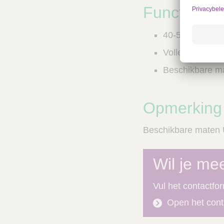
Functies
40-50% trekste
Volledige absor
Beschikbare ma
Opmerking
Beschikbare maten U
Wil je mee
Vul het contactfo
Open het cont