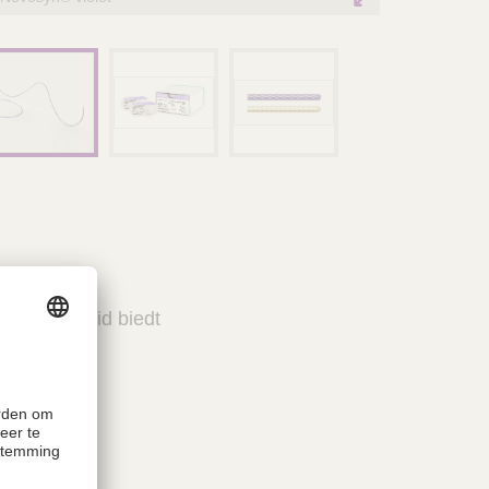
oopzekerheid biedt
ekingsreactie