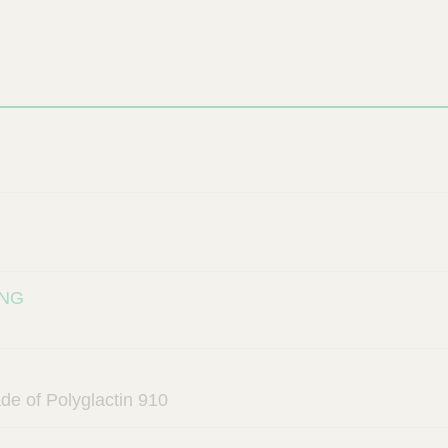
ENG
e of Polyglactin 910