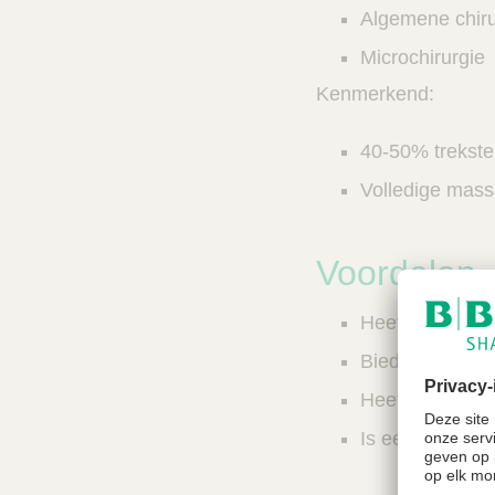
Algemene chiru
Microchirurgie
Kenmerkend:
40-50% trekste
Volledige mass
Voordelen
Heeft een hoge
Biedt optimal
Heeft goede p
Is een gevloch