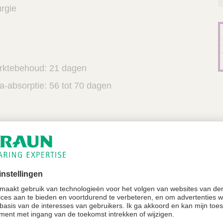
rgie
rktebehoud: 21 dagen
a-absorptie: 56 tot 70 dagen
 treksterkte, die een optimale wondondersteuning en kn
e buigzaamheid en een betere knoopsluiting
enetratie- en buigweerstandeigenschappen
ten draad met weinig dode ruimtes en minimale ontst