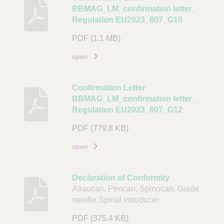
i
j
BBMAG_LM_confirmation letter_
n
v
Regulation EU2023_607_G10
k
i
PDF
(1.1 MB)
n
g
open
D
o
Confirmation Letter
c
BBMAG_LM_confirmation letter_
u
Regulation EU2023_607_G12
m
PDF
(779.8 KB)
e
n
open
t
L
Declaration of Conformity
i
Atraucan, Pencan, Spinocan, Guide
n
needle,Spinal introducer
k
PDF
(375.4 KB)