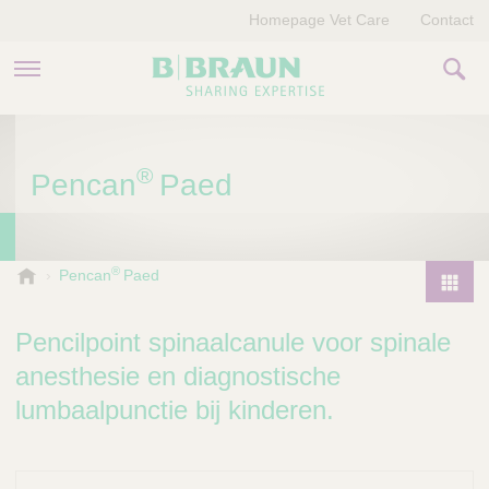
Homepage Vet Care
Contact
PRODUCTEN EN THERAPIEËN
®
Pencan
Paed
OVER ONS
VERHALEN
®
B
Pencan
Paed
.
CONTACT
P
B
r
Pencilpoint spinaalcanule voor spinale
r
o
a
anesthesie en diagnostische
d
u
lumbaalpunctie bij kinderen.
u
n
V
c
e
t
t