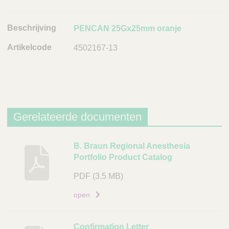
j
v
PENCAN 25Gx25mm oranje
i
n
4502167-13
g
A
r
t
i
Gerelateerde documenten
k
e
B
B. Braun Regional Anesthesia
l
Portfolio Product Catalog
e
c
s
o
PDF
(3.5 MB)
c
d
h
open
e
r
L
i
Confirmation Letter