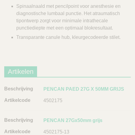
Spinaalnaald met pencilpoint voor anesthesie en
diagnostische lumbaal punctie. Het atraumatisch
tipontwerp zorgt voor minimale intrathecale
punctiediepte met een optimaal blokresultaat.
Transparante canule hub, kleurgecodeerde stilet.
Artikelen
B
PENCAN PAED 27G X 50MM GRIJS
e
4502175
s
c
h
PENCAN 27Gx50mm grijs
r
4502175-13
i