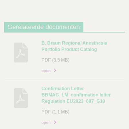
v
i
n
g
Gerelateerde documenten
A
r
B
B. Braun Regional Anesthesia
t
Portfolio Product Catalog
e
i
s
PDF
(3.5 MB)
k
c
e
h
open
l
r
c
i
Confirmation Letter
o
j
BBMAG_LM_confirmation letter_
d
v
Regulation EU2023_607_G10
e
i
PDF
(1.1 MB)
n
L
g
i
open
n