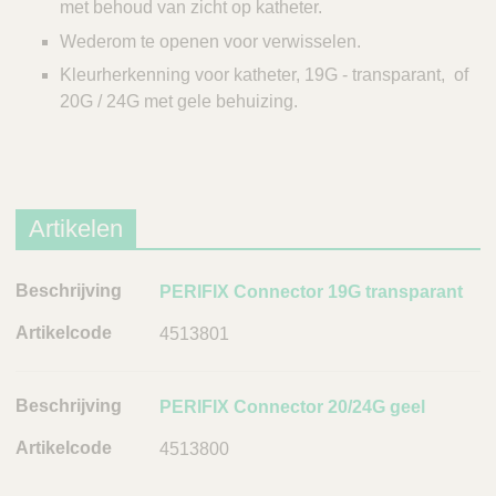
met behoud van zicht op katheter.
Wederom te openen voor verwisselen.
Kleurherkenning voor katheter, 19G - transparant, of
20G / 24G met gele behuizing.
Artikelen
B
PERIFIX Connector 19G transparant
e
4513801
s
c
h
PERIFIX Connector 20/24G geel
r
4513800
i
j