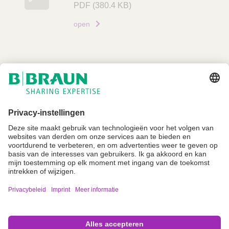
PDF
(380.4 KB)
open
Niet alle producten zijn geregistreerd en goedgekeurd voor verkoop in alle
landen of regio's. De gebruiksindicaties kunnen ook per land en regio
verschillen. Neem contact op met uw landelijke vertegenwoordiger voor
productbeschikbaarheid en informatie. Productafbeeldingen zijn alleen ter
referentie.
Imprint
Algemene gebruiksvoorwaarden
Privacyverklaring