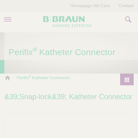
Homepage Vet Care
Contact
PRODUCTEN EN THERAPIEËN
®
Perifix
Katheter Connector
OVER ONS
VERHALEN
®
B
Perifix
Katheter Connector
.
CONTACT
P
B
r
&39;Snap-lock&39; Katheter Connector
r
o
a
d
u
u
n
V
c
e
t
t