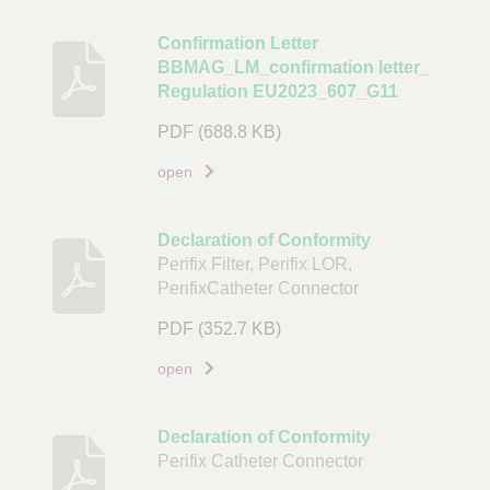
D
k
o
Confirmation Letter
c
BBMAG_LM_confirmation letter_
u
Regulation EU2023_607_G11
m
PDF
(688.8 KB)
e
n
open
t
L
Declaration of Conformity
i
Perifix Filter, Perifix LOR,
n
PerifixCatheter Connector
k
PDF
(352.7 KB)
open
Declaration of Conformity
Perifix Catheter Connector