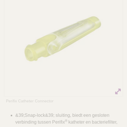
Q
C
u
a
i
r
c
e
k
F
i
n
d
e
r
Perifix Catheter Connector
&39;Snap-lock&39; sluiting, biedt een gesloten
®
verbinding tussen Perifix
katheter en bacteriefilter,