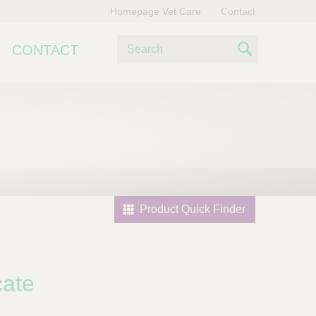
Homepage Vet Care
Contact
Z
CONTACT
o
S
e
e
k
e
a
n
r
c
h
Product Quick Finder
cate