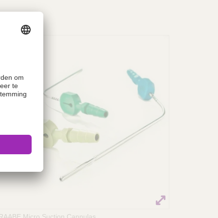
RAABE Micro Suction Cannulas