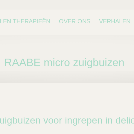
 EN THERAPIEËN
OVER ONS
VERHALEN
RAABE micro zuigbuizen
bcategorie
zuigbuizen voor ingrepen in deli