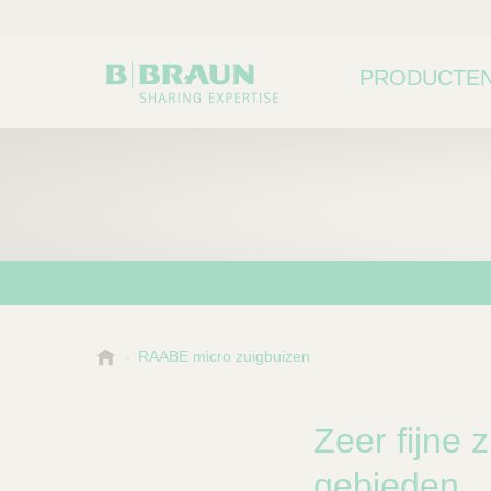
PRODUCTEN
B
RAABE micro zuigbuizen
Kies een categorie of su
P
.
r
B
o
r
Zeer fijne 
a
d
u
gebieden
u