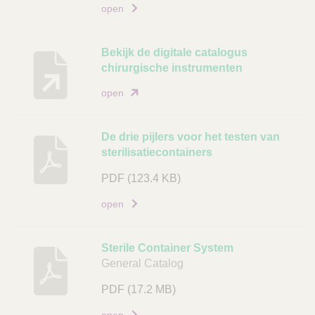
open
r
i
j
Bekijk de digitale catalogus
v
chirurgische instrumenten
i
open
n
g
De drie pijlers voor het testen van
D
sterilisatiecontainers
o
c
PDF
(123.4 KB)
u
open
m
e
n
Sterile Container System
t
General Catalog
L
PDF
(17.2 MB)
i