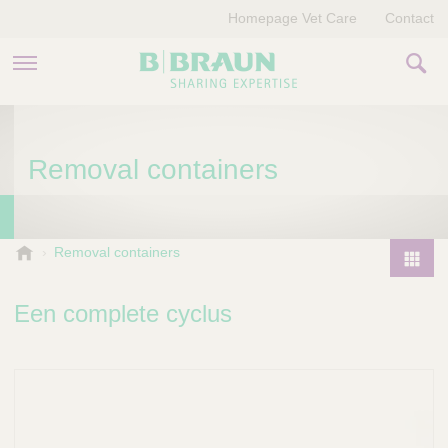
Homepage Vet Care
Contact
PRODUCTEN EN THERAPIEËN
Removal containers
OVER ONS
VERHALEN
B
Removal containers
.
CONTACT
P
B
r
Een complete cyclus
r
o
a
d
u
u
n
V
c
e
t
t