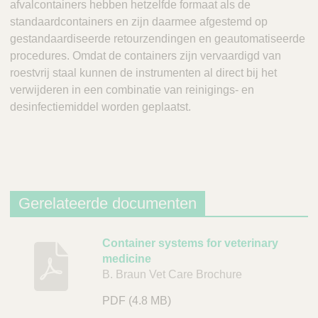
afvalcontainers hebben hetzelfde formaat als de
standaardcontainers en zijn daarmee afgestemd op
gestandaardiseerde retourzendingen en geautomatiseerde
procedures. Omdat de containers zijn vervaardigd van
roestvrij staal kunnen de instrumenten al direct bij het
verwijderen in een combinatie van reinigings- en
desinfectiemiddel worden geplaatst.
Gerelateerde documenten
B
Container systems for veterinary
medicine
e
B. Braun Vet Care Brochure
s
c
PDF
(4.8 MB)
h