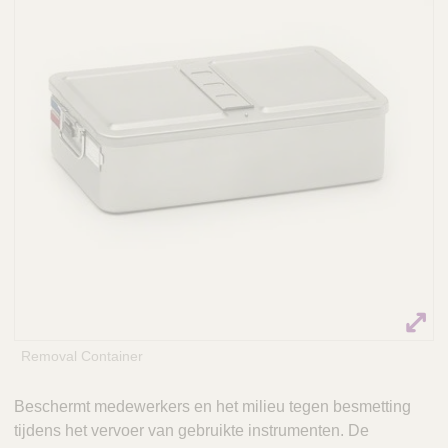
Q
C
u
a
i
r
c
e
k
F
i
n
d
e
r
Removal Container
Beschermt medewerkers en het milieu tegen besmetting
tijdens het vervoer van gebruikte instrumenten. De