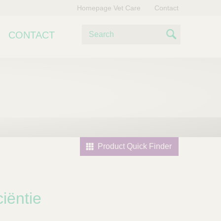
Homepage Vet Care
Contact
Z
CONTACT
o
S
e
e
k
e
a
n
r
c
h
Product Quick Finder
ciëntie