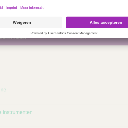
r informatie over dit product?
rmulier in en we nemen zo snel mogelijk contact met je o
actformulier
ine
he instrumenten