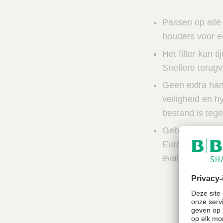
n
c
V
t
Passen op alle
e
s
t
houders voor e
n
C
e
Het filter kan t
a
r
l
Snellere terugv
e
z
Geen extra han
o
veiligheid en 
e
bestand is teg
k
e
Gebaseerd op o
r
Europese en in
evaluatierappo