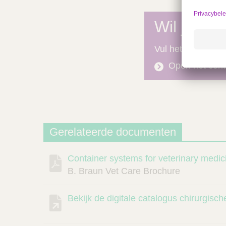
Wil je mee
Vul het contactfo
Open het cont
Gerelateerde documenten
Container systems for veterinary medic
Beschrijving
Document
Link
B. Braun Vet Care Brochure
Bekijk de digitale catalogus chirurgisc