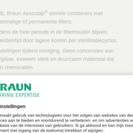
®
 B. Braun Aesculap
steriele containers met
enmalige of permanente filters.
ijdens de hele periode in de filterhouder blijven.
erdientijd door lagere kosten per sterilisatiecyclus.
delingen tijdens reiniging. Geen concessies aan
hygiëne, extreem sterk en duurzaam materiaal dat
en chemicaliën.
nafhankelijk onderzoek volgens de meest recente
ternationale normen. Betreffende
rten worden op verzoek toegezonden.