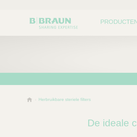
PRODUCTEN
B
Herbruikbare steriele filters
Kies een categorie of su
P
.
r
B
o
r
De ideale c
a
d
u
u