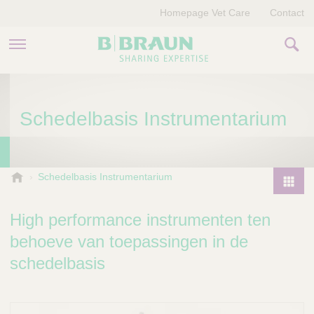
Homepage Vet Care
Contact
PRODUCTEN EN THERAPIEËN
Schedelbasis Instrumentarium
OVER ONS
VERHALEN
B
Schedelbasis Instrumentarium
.
CONTACT
P
B
r
High performance instrumenten ten
r
o
a
behoeve van toepassingen in de
d
u
schedelbasis
u
n
V
c
e
t
t