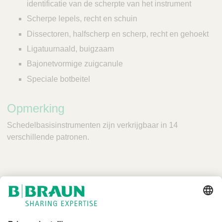
identificatie van de scherpte van het instrument
Scherpe lepels, recht en schuin
Dissectoren, halfscherp en scherp, recht en gehoekt
Ligatuurnaald, buigzaam
Bajonetvormige zuigcanule
Speciale botbeitel
Opmerking
Schedelbasisinstrumenten zijn verkrijgbaar in 14
verschillende patronen.
Niet alle producten zijn geregistreerd en goedgekeurd voor verkoop in alle
landen of regio's. De gebruiksindicaties kunnen ook per land en regio
verschillen. Neem contact op met uw landelijke vertegenwoordiger voor