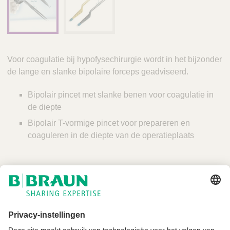
Voor coagulatie bij hypofysechirurgie wordt in het bijzonder
de lange en slanke bipolaire forceps geadviseerd.
Bipolair pincet met slanke benen voor coagulatie in
de diepte
Bipolair T-vormige pincet voor prepareren en
coaguleren in de diepte van de operatieplaats
Niet alle producten zijn geregistreerd en goedgekeurd voor verkoop in alle
landen of regio's. De gebruiksindicaties kunnen ook per land en regio
verschillen. Neem contact op met uw landelijke vertegenwoordiger voor
productbeschikbaarheid en informatie. Productafbeeldingen zijn alleen ter
referentie.