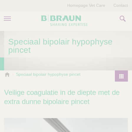
Homepage Vet Care
Contact
PRODUCTEN EN THERAPIEËN
Speciaal bipolair hypophyse
pincet
OVER ONS
VERHALEN
B
Speciaal bipolair hypophyse pincet
.
CONTACT
P
B
r
Veilige coagulatie in de diepte met de
r
o
a
extra dunne bipolaire pincet
d
u
u
n
V
c
e
t
t