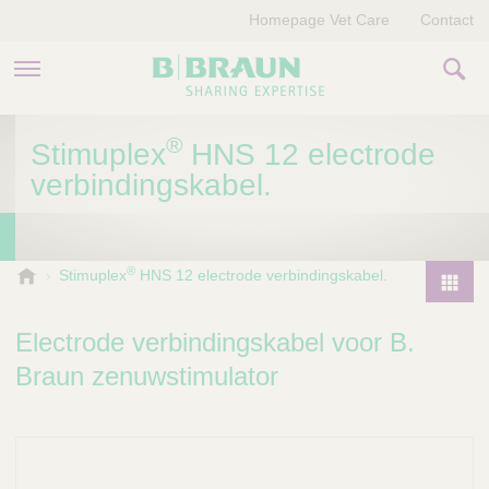
Homepage Vet Care
Contact
PRODUCTEN EN THERAPIEËN
®
Stimuplex
HNS 12 electrode
verbindingskabel.
OVER ONS
VERHALEN
®
B
Stimuplex
HNS 12 electrode verbindingskabel.
.
CONTACT
P
B
r
Electrode verbindingskabel voor B.
r
o
a
Braun zenuwstimulator
d
u
u
n
V
c
e
t
t