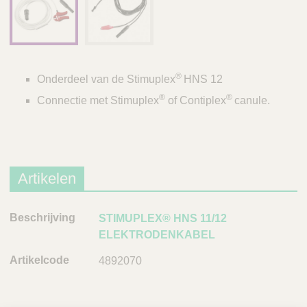
®
Onderdeel van de Stimuplex
HNS 12
®
®
Connectie met Stimuplex
of Contiplex
canule.
Artikelen
B
STIMUPLEX® HNS 11/12
e
ELEKTRODENKABEL
s
4892070
c
h
r