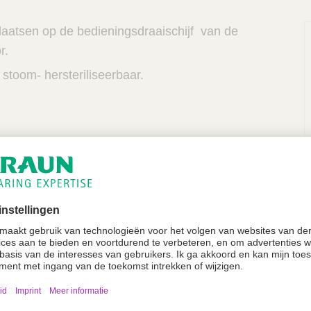
laatsen op de bedieningsdraaischijf van de
r.
stoom- hersteriliseerbaar.
P