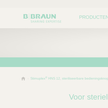
PRODUCTEN
®
B
Stimuplex
HNS 12, steriliseerbare bedieningskno
Kies een categorie of su
P
.
r
B
o
r
Voor sterie
a
d
u
u