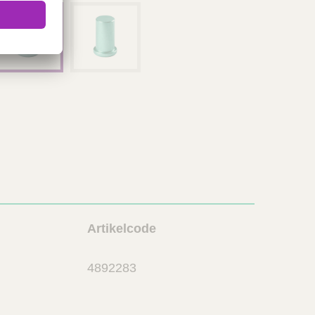
L
Artikelcode
i
n
4892283
k