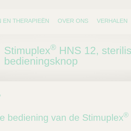
 EN THERAPIEËN
OVER ONS
VERHALEN
®
Stimuplex
HNS 12, sterili
bedieningsknop
p
bcategorie
®
le bediening van de Stimuplex