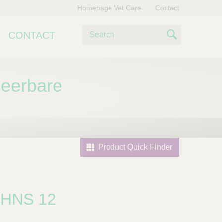
Homepage Vet Care
Contact
Z
CONTACT
o
S
e
e
k
e
seerbare
a
n
r
c
h
Product Quick Finder
HNS 12