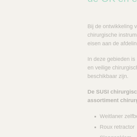
n
c
V
t
e
s
t
n
Bij de ontwikkeling 
C
e
a
chirurgische instru
r
l
eisen aan de afdelin
e
z
o
In deze gebieden is 
e
en veilige chirurgi
k
beschikbaar zijn.
e
r
De SUSI chirurgisc
assortiment chirur
Weitlaner zelfb
Roux retractor