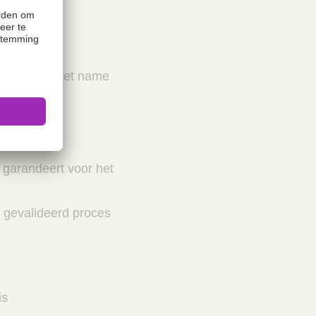
trumenten, met name
t garandeert voor het
n gevalideerd proces
is