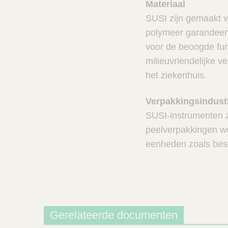
Materiaal
SUSI zijn gemaakt v
polymeer garandeert
voor de beoogde func
milieuvriendelijke v
het ziekenhuis.
Verpakkingsindust
SUSI-instrumenten zi
peelverpakkingen w
eenheden zoals bes
Gerelateerde documenten