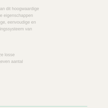
van dit hoogwaardige
che eigenschappen
lige, eenvoudige en
rkingssysteem van
ze losse
even aantal