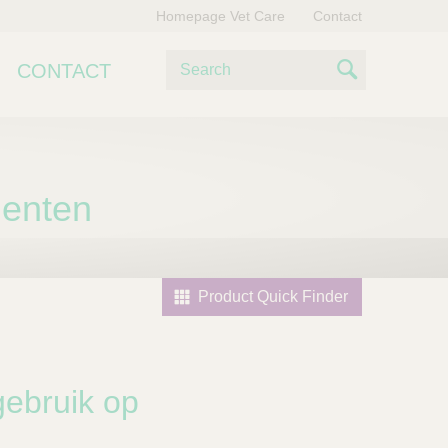
Homepage Vet Care
Contact
Z
CONTACT
o
S
e
e
k
e
a
n
menten
r
c
h
Product Quick Finder
gebruik op