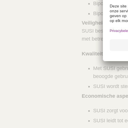
Bipolaire coagu
Bipolaire kabel
Veiligheid
SUSI beschermt tege
met betrekking tot v
Kwaliteitsborging 
Met SUSI gebrui
beoogde gebru
SUSI wordt ster
Economische aspe
SUSI zorgt voo
SUSI leidt tot 