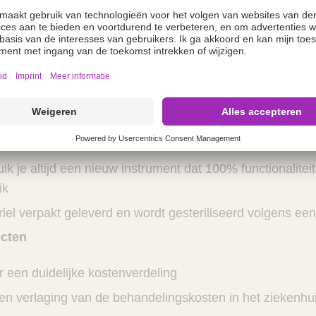
latietang
n het risico van kruisbesmetting door chirurgische ins
CJD (Creutzfeldt-Jacob variant)
in de operatiekamer
k je altijd een nieuw instrument dat 100% functionalitei
ik
iel verpakt geleverd en wordt gesteriliseerd volgens ee
cten
r een duidelijke kostenverdeling
een verlaging van de behandelingskosten in het ziekenhu