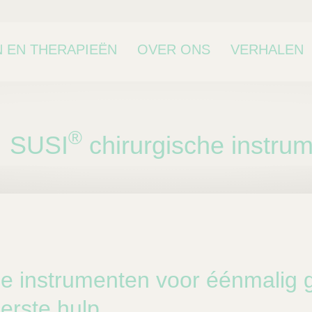
 EN THERAPIEËN
OVER ONS
VERHALEN
®
SUSI
chirurgische instru
bcategorie
he instrumenten voor éénmalig 
erste hulp