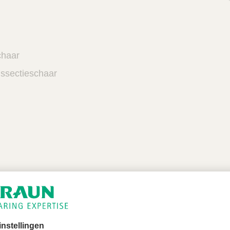
chaar
ssectieschaar
forceps