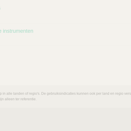
s
he instrumenten
p in alle landen of regio's. De gebruiksindicaties kunnen ook per land en regio ve
n alleen ter referentie.