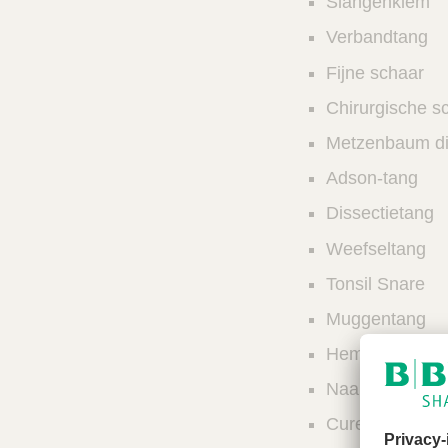
Slangenklem
Verbandtang
Fijne schaar
Chirurgische s
Metzenbaum di
Adson-tang
Dissectietang
Weefseltang
Tonsil Snare
Muggentang
Hemostatische 
Naaldhouder
Curette scherp