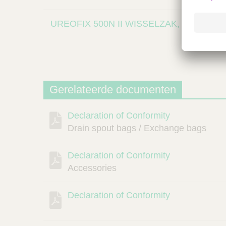
UREOFIX 500N II WISSELZAK, 1,5 LTR
Gerelateerde documenten
Declaration of Conformity
Beschrijving
Document
Link
Drain spout bags / Exchange bags
Declaration of Conformity
Accessories
Declaration of Conformity