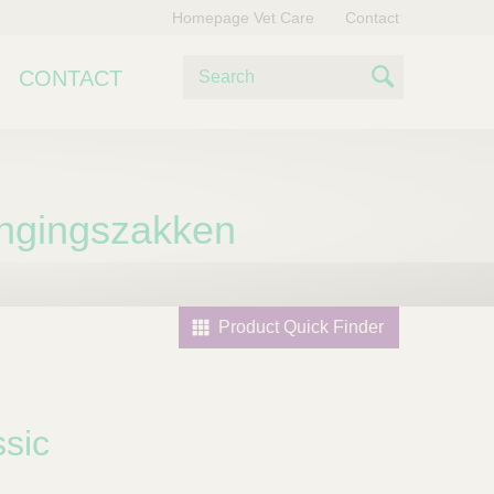
Homepage Vet Care
Contact
Z
CONTACT
o
S
e
e
k
e
a
n
angingszakken
r
c
h
Product Quick Finder
sic