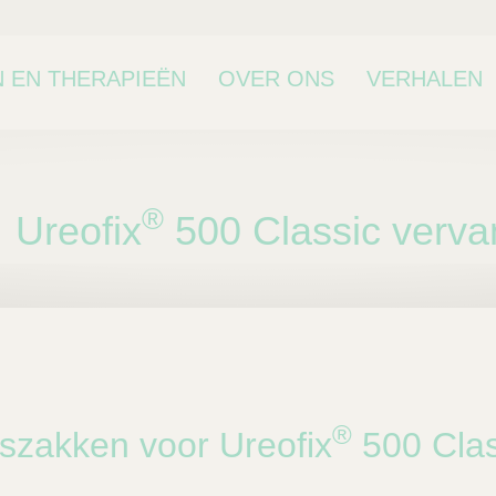
 EN THERAPIEËN
OVER ONS
VERHALEN
®
Ureofix
500 Classic verv
bcategorie
®
szakken voor Ureofix
500 Clas