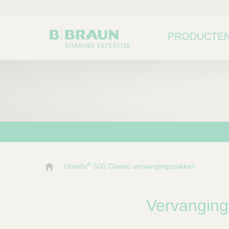
PRODUCTEN
®
B
Ureofix
500 Classic vervangingszakken
Kies een categorie of su
P
.
r
B
o
r
Vervanging
a
d
u
u