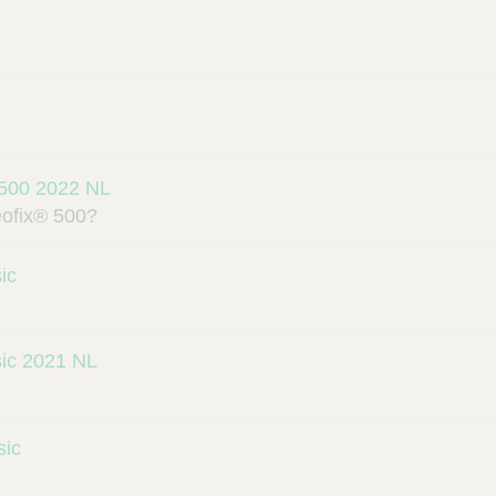
® 500 2022 NL
eofix® 500?
ic
sic 2021 NL
sic