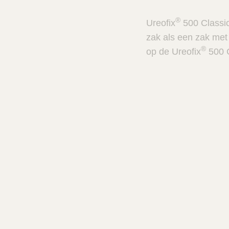
n
c
V
t
®
Ureofix
500 Classic
e
s
t
zak als een zak me
n
C
®
op de Ureofix
500 C
e
a
r
l
e
z
o
e
k
e
r