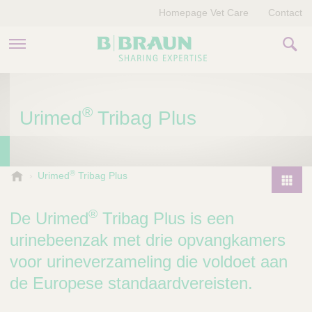
Homepage Vet Care
Contact
PRODUCTEN EN THERAPIEËN
®
Urimed
Tribag Plus
OVER ONS
VERHALEN
®
B
Urimed
Tribag Plus
.
CONTACT
P
B
r
®
De Urimed
Tribag Plus is een
r
o
a
urinebeenzak met drie opvangkamers
d
u
voor urineverzameling die voldoet aan
u
n
V
c
de Europese standaardvereisten.
e
t
t