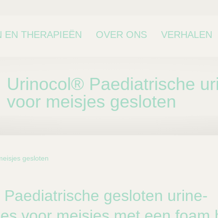
 EN THERAPIEËN
OVER ONS
VERHALEN
Urinocol® Paediatrische u
voor meisjes gesloten
meisjes gesloten
bcategorie
 Paediatrische gesloten urine-
es voor meisjes met een foam 