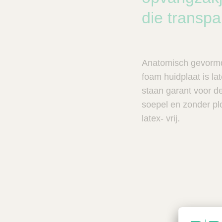
n
c
V
die transpar
t
e
s
t
n
C
e
a
Anatomisch gevormde
r
l
e
foam huidplaat is la
z
o
staan garant voor de
e
soepel en zonder pl
k
latex- vrij.
e
r