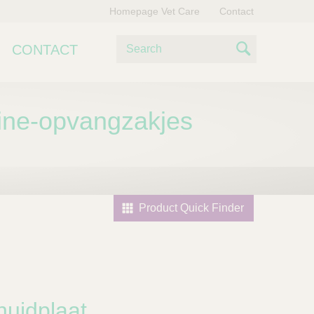
Homepage Vet Care
Contact
Z
CONTACT
o
S
e
e
k
e
rine-opvangzakjes
a
n
r
c
h
Product Quick Finder
huidplaat