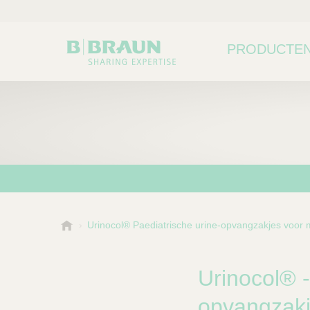
PRODUCTEN
B
Urinocol® Paediatrische urine-opvangzakjes voor 
Kies een categorie of su
P
.
r
B
o
r
Urinocol® -
a
d
u
opvangzakj
u