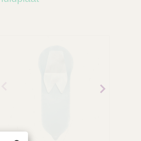
revio
Next
us
image
image