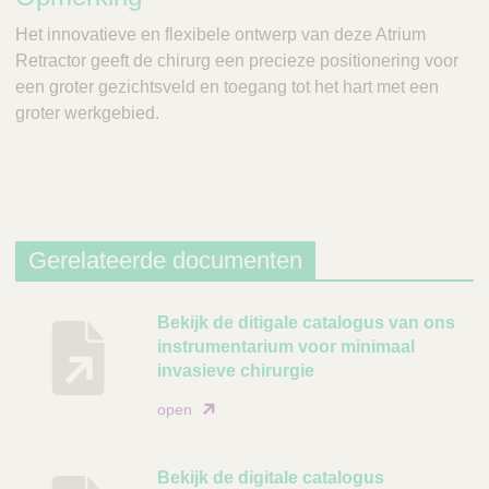
Het innovatieve en flexibele ontwerp van deze Atrium
Retractor geeft de chirurg een precieze positionering voor
een groter gezichtsveld en toegang tot het hart met een
groter werkgebied.
Gerelateerde documenten
B
Bekijk de ditigale catalogus van ons
instrumentarium voor minimaal
e
invasieve chirurgie
s
c
open
h
r
Bekijk de digitale catalogus
i