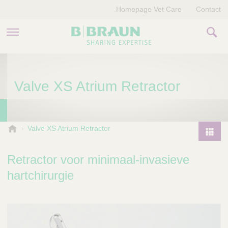
Homepage Vet Care
Contact
PRODUCTEN EN THERAPIEËN
Valve XS Atrium Retractor
OVER ONS
VERHALEN
B
Valve XS Atrium Retractor
.
CONTACT
P
B
r
Retractor voor minimaal-invasieve
r
o
a
hartchirurgie
d
u
u
n
V
c
e
t
t