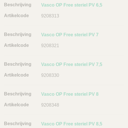
h
Vasco OP Free steriel PV 6,5
r
9208313
i
j
v
Vasco OP Free steriel PV 7
i
n
9208321
g
A
Vasco OP Free steriel PV 7,5
r
t
9208330
i
k
Vasco OP Free steriel PV 8
e
l
9208348
c
o
d
Vasco OP Free steriel PV 8,5