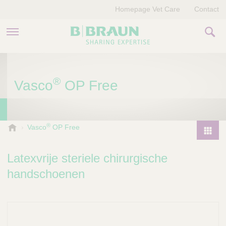
Homepage Vet Care
Contact
PRODUCTEN EN THERAPIEËN
®
Vasco
OP Free
OVER ONS
VERHALEN
®
B
Vasco
OP Free
.
CONTACT
P
B
r
Latexvrije steriele chirurgische
r
o
a
handschoenen
d
u
u
n
V
c
e
t
t