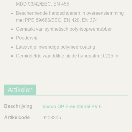
MDD 93/42/EEC, EN 455
Beschermende handschoenen in overeenstemming
met PPE 89/686/EEC, EN 420, EN 374
Gemaakt van synthetisch poly-isopreenrubber
Poedervrij
Latexvrije inwendige polymeercoating
Gemiddelde wanddikte bij de handpalm: 0.215 m
Artikelen
B
Vasco OP Free steriel PV 6
e
9208305
s
c