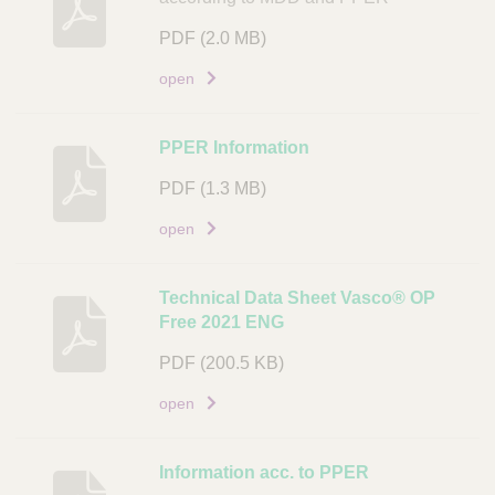
s
PDF
(2.0 MB)
c
h
open
r
i
PPER Information
j
v
PDF
(1.3 MB)
i
open
n
g
Technical Data Sheet Vasco® OP
D
Free 2021 ENG
o
c
PDF
(200.5 KB)
u
open
m
e
n
Information acc. to PPER
t