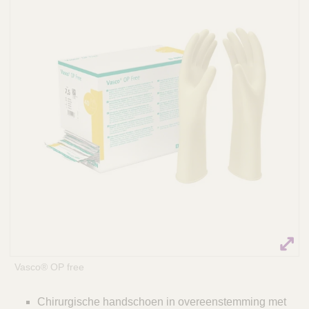
Q
C
u
a
i
r
c
e
k
F
i
n
d
e
r
Vasco® OP free
Chirurgische handschoen in overeenstemming met