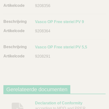
e
9208356
L
i
Vasco OP Free steriel PV 9
n
k
9208364
Vasco OP Free steriel PV 5,5
9208291
Gerelateerde documenten
B
Declaration of Conformity
according to MDD and PPER
e